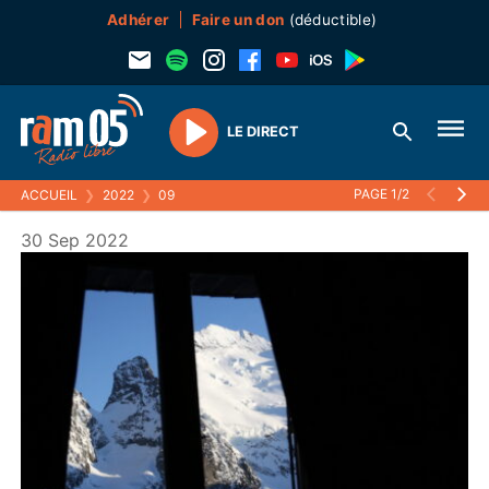
Adhérer
Faire un don
(déductible)
LE DIRECT
Play
PAGE 1/2
ACCUEIL
❯
2022
❯
09
30 Sep 2022