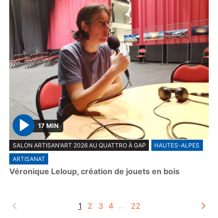
17 MIN
P
SALON ARTISAN'ART 2026 AU QUATTRO À GAP
HAUTES-ALPES
l
ARTISANAT
a
Véronique Leloup, création de jouets en bois
y
1
2
3
4
…
22