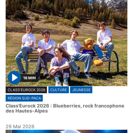
16 MIN
P
CLASS'EUROCK 2026
CULTURE
JEUNESSE
l
RÉGION SUD-PACA
a
Class'Eurock 2026 : Blueberries, rock francophone
y
des Hautes-Alpes
29 Mai 2026