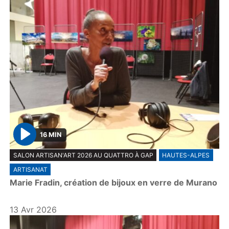
16 MIN
P
SALON ARTISAN'ART 2026 AU QUATTRO À GAP
HAUTES-ALPES
l
ARTISANAT
a
Marie Fradin, création de bijoux en verre de Murano
y
13 Avr 2026