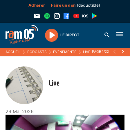
Adhérer
Faire un don
(déductible)
LE DIRECT
Play
PAGE 1/22
ACCUEIL
❯
PODCASTS
❯
ÉVÉNEMENTS
❯
LIVE
Live
29 Mai 2026