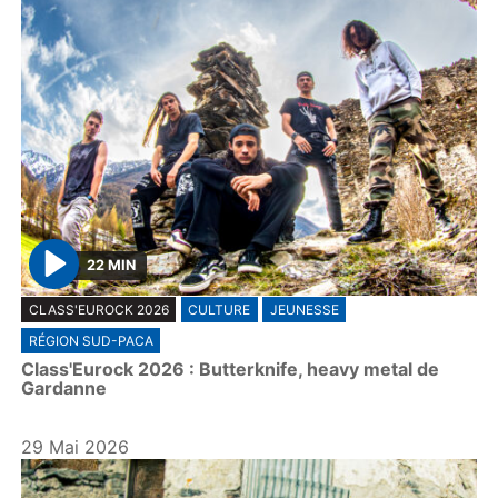
22 MIN
P
CLASS'EUROCK 2026
CULTURE
JEUNESSE
l
RÉGION SUD-PACA
a
Class'Eurock 2026 : Butterknife, heavy metal de
y
Gardanne
29 Mai 2026