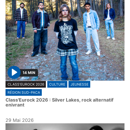
14 MIN
P
CLASS'EUROCK 2026
CULTURE
JEUNESSE
l
RÉGION SUD-PACA
a
Class'Eurock 2026 : Silver Lakes, rock alternatif
y
enivrant
29 Mai 2026