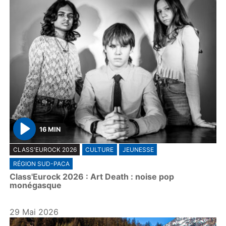
16 MIN
P
CLASS'EUROCK 2026
CULTURE
JEUNESSE
l
RÉGION SUD-PACA
a
Class'Eurock 2026 : Art Death : noise pop
y
monégasque
29 Mai 2026