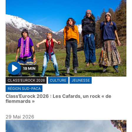
19 MIN
P
CLASS'EUROCK 2026
CULTURE
JEUNESSE
l
RÉGION SUD-PACA
a
Class'Eurock 2026 : Les Cafards, un rock « de
y
flemmards »
29 Mai 2026