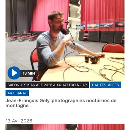
18 MIN
P
SALON ARTISAN'ART 2026 AU QUATTRO À GAP
HAUTES-ALPES
l
ARTISANAT
a
Jean-François Gely, photographies nocturnes de
y
montagne
13 Avr 2026