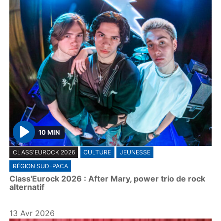
10 MIN
P
CLASS'EUROCK 2026
CULTURE
JEUNESSE
l
RÉGION SUD-PACA
a
Class'Eurock 2026 : After Mary, power trio de rock
y
alternatif
13 Avr 2026