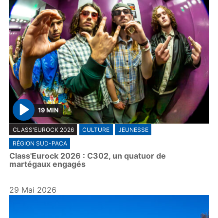
19 MIN
P
CLASS'EUROCK 2026
CULTURE
JEUNESSE
l
RÉGION SUD-PACA
a
Class'Eurock 2026 : C302, un quatuor de
y
martégaux engagés
29 Mai 2026