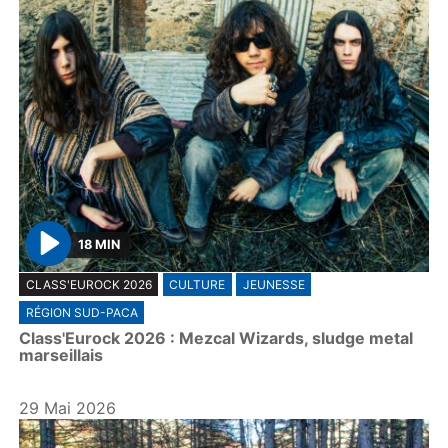
18 MIN
P
CLASS'EUROCK 2026
CULTURE
JEUNESSE
l
RÉGION SUD-PACA
a
Class'Eurock 2026 : Mezcal Wizards, sludge metal
y
marseillais
29 Mai 2026