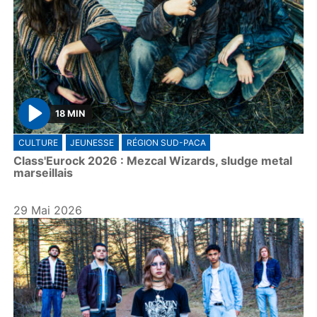
18 MIN
P
CULTURE
JEUNESSE
RÉGION SUD-PACA
l
Class'Eurock 2026 : Mezcal Wizards, sludge metal
a
marseillais
y
29 Mai 2026