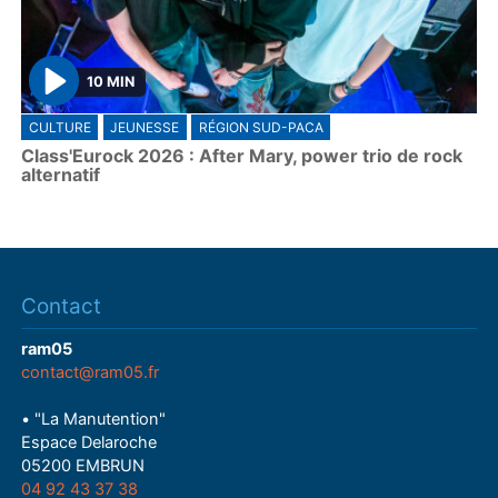
10 MIN
P
CULTURE
JEUNESSE
RÉGION SUD-PACA
l
Class'Eurock 2026 : After Mary, power trio de rock
a
alternatif
y
Contact
ram05
contact@ram05.fr
• "La Manutention"
Espace Delaroche
05200 EMBRUN
04 92 43 37 38