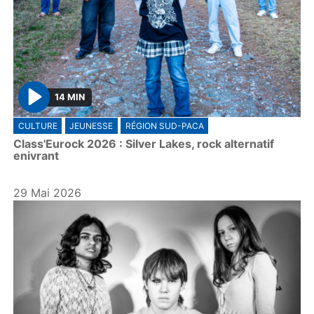
14 MIN
P
CULTURE
JEUNESSE
RÉGION SUD-PACA
l
Class'Eurock 2026 : Silver Lakes, rock alternatif
a
enivrant
y
29 Mai 2026