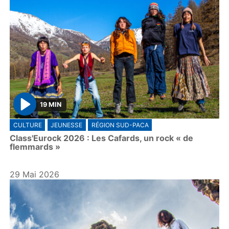
19 MIN
P
CULTURE
JEUNESSE
RÉGION SUD-PACA
l
Class'Eurock 2026 : Les Cafards, un rock « de
a
flemmards »
y
29 Mai 2026