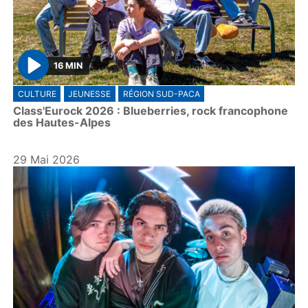
16 MIN
P
CULTURE
JEUNESSE
RÉGION SUD-PACA
l
Class'Eurock 2026 : Blueberries, rock francophone
a
des Hautes-Alpes
y
29 Mai 2026