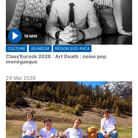
16 MIN
P
CULTURE
JEUNESSE
RÉGION SUD-PACA
l
Class'Eurock 2026 : Art Death : noise pop
a
monégasque
y
29 Mai 2026