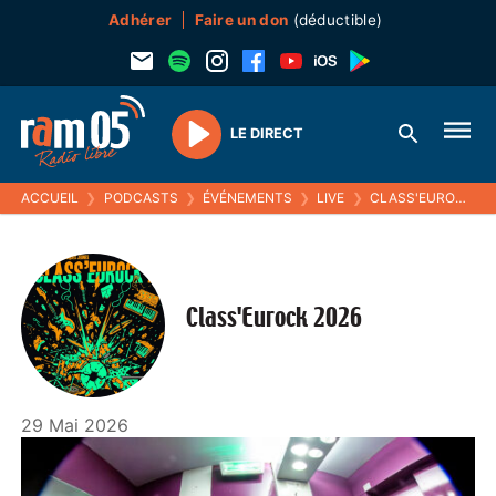
Adhérer
Faire un don
(déductible)
LE DIRECT
Play
ACCUEIL
❯
PODCASTS
❯
ÉVÉNEMENTS
❯
LIVE
❯
CLASS'EUROCK 2026
Class'Eurock 2026
29 Mai 2026