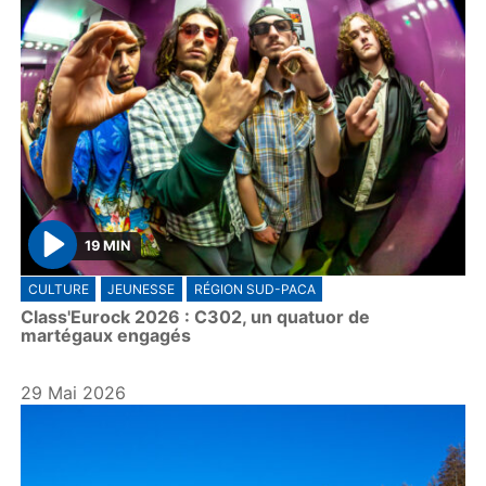
19 MIN
P
CULTURE
JEUNESSE
RÉGION SUD-PACA
l
Class'Eurock 2026 : C302, un quatuor de
a
martégaux engagés
y
29 Mai 2026