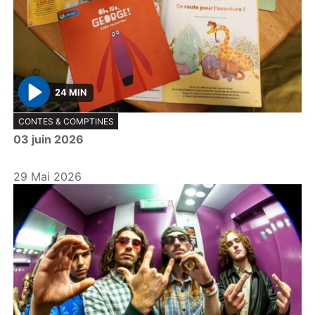
24 MIN
P
CONTES & COMPTINES
l
03 juin 2026
a
y
29 Mai 2026