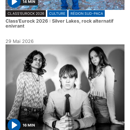
14 MIN
P
CLASS'EUROCK 2026
CULTURE
RÉGION SUD-PACA
l
Class'Eurock 2026 : Silver Lakes, rock alternatif
a
enivrant
y
29 Mai 2026
16 MIN