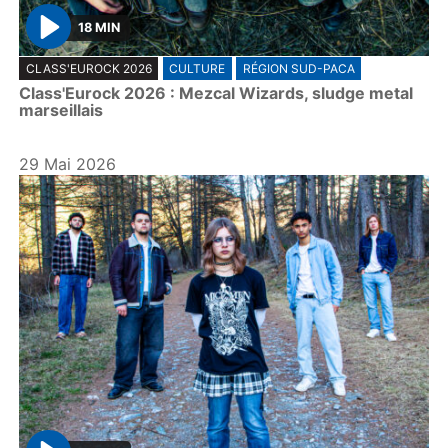
18 MIN
P
CLASS'EUROCK 2026
CULTURE
RÉGION SUD-PACA
l
Class'Eurock 2026 : Mezcal Wizards, sludge metal
a
marseillais
y
29 Mai 2026