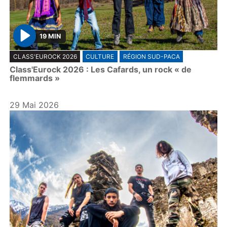
19 MIN
P
CLASS'EUROCK 2026
CULTURE
RÉGION SUD-PACA
l
Class'Eurock 2026 : Les Cafards, un rock « de
a
flemmards »
y
29 Mai 2026