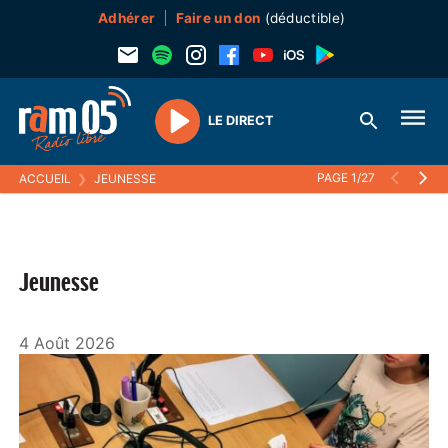
Adhérer
Faire un don
(déductible)
LE DIRECT
Play
PAGE 1/27
ACCUEIL
❯
JEUNESSE
Jeunesse
4 Août 2026