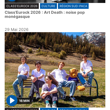
P
CLASS'EUROCK 2026
CULTURE
RÉGION SUD-PACA
l
Class'Eurock 2026 : Art Death : noise pop
a
monégasque
y
29 Mai 2026
16 MIN
P