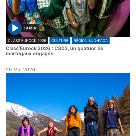
19 MIN
P
CLASS'EUROCK 2026
CULTURE
RÉGION SUD-PACA
l
Class'Eurock 2026 : C302, un quatuor de
a
martégaux engagés
y
29 Mai 2026