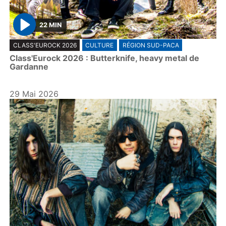
22 MIN
P
CLASS'EUROCK 2026
CULTURE
RÉGION SUD-PACA
l
Class'Eurock 2026 : Butterknife, heavy metal de
a
Gardanne
y
29 Mai 2026