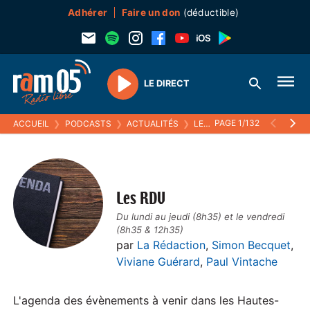
Adhérer
Faire un don
(déductible)
LE DIRECT
Play
PAGE 1/132
ACCUEIL
❯
PODCASTS
❯
ACTUALITÉS
❯
LES RDV
Les RDV
Du lundi au jeudi (8h35) et le vendredi
(8h35 & 12h35)
par
La Rédaction
,
Simon Becquet
,
Viviane Guérard
,
Paul Vintache
L'agenda des évènements à venir dans les Hautes-