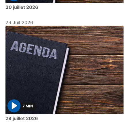
P
30 juillet 2026
l
a
y
29 Juil 2026
7 MIN
P
29 juillet 2026
l
a