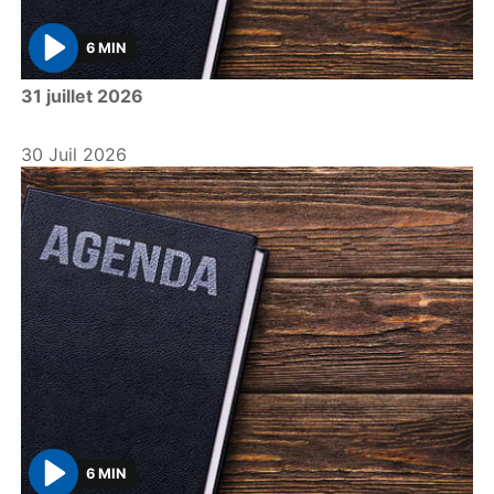
6 MIN
P
31 juillet 2026
l
a
y
30 Juil 2026
6 MIN