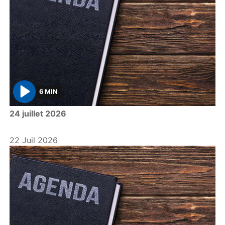
6 MIN
P
24 juillet 2026
l
a
y
22 Juil 2026