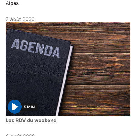
Alpes.
7 Août 2026
5 MIN
P
Les RDV du weekend
l
a
y