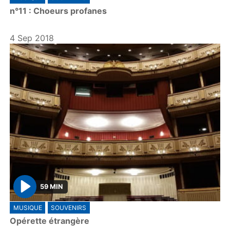
l
n°11 : Choeurs profanes
a
y
4 Sep 2018
59 MIN
P
MUSIQUE
SOUVENIRS
l
Opérette étrangère
a