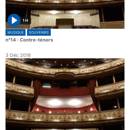
1 H
P
MUSIQUE
SOUVENIRS
l
n°14 : Contre-ténors
a
y
3 Déc 2018