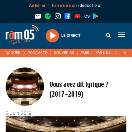
Adhérer
Faire un don
(déductible)
LE DIRECT
Play
PAGE 1/2
ACCUEIL
❯
PODCASTS
❯
SOUVENIRS
❯
ÉMISSIONS MUSICALES (SOUVENIRS)
Vous avez dit lyrique ?
(2017-2019)
3 Juin 2019