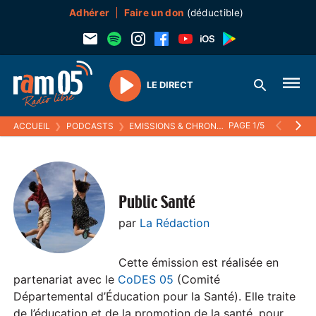
Adhérer
Faire un don
(déductible)
LE DIRECT
Play
PAGE 1/5
ACCUEIL
❯
PODCASTS
❯
EMISSIONS & CHRONIQUES
❯
PUBLIC SANT
Public Santé
par
La Rédaction
Cette émission est réalisée en
partenariat avec le
CoDES 05
(Comité
Départemental d’Éducation pour la Santé). Elle traite
de l’éducation et de la promotion de la santé, pour