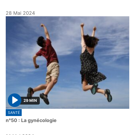
y
28 Mai 2024
29 MIN
P
SANTÉ
l
n°50 : La gynécologie
a
y