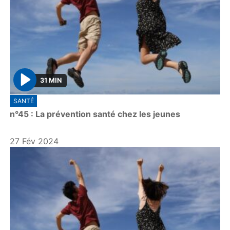
31 MIN
P
SANTÉ
l
n°45 : La prévention santé chez les jeunes
a
y
27 Fév 2024