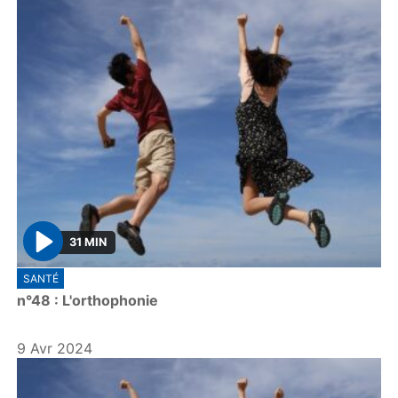
31 MIN
P
SANTÉ
l
n°48 : L'orthophonie
a
y
9 Avr 2024