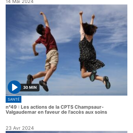
14 Mai 2024
30 MIN
P
SANTÉ
l
n°49 : Les actions de la CPTS Champsaur-
a
Valgaudemar en faveur de l'accès aux soins
y
23 Avr 2024