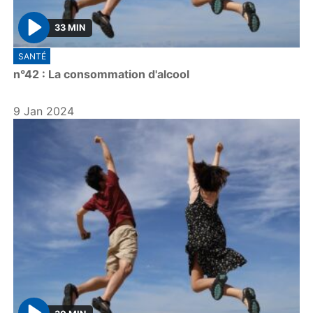
33 MIN
P
SANTÉ
l
n°42 : La consommation d'alcool
a
y
9 Jan 2024