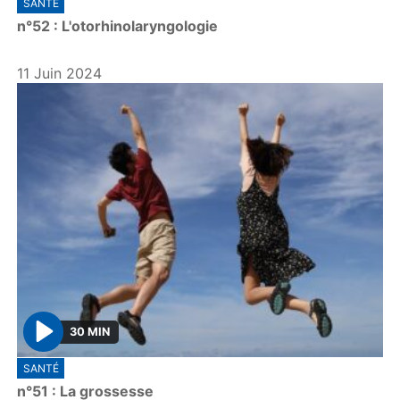
SANTÉ
l
n°52 : L'otorhinolaryngologie
a
y
11 Juin 2024
30 MIN
P
SANTÉ
l
n°51 : La grossesse
a