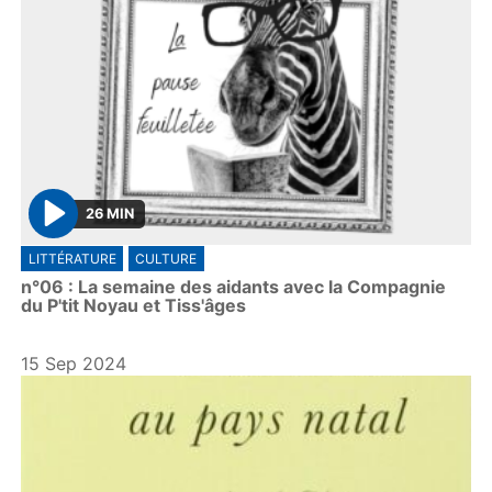
26 MIN
P
LITTÉRATURE
CULTURE
l
n°06 : La semaine des aidants avec la Compagnie
a
du P'tit Noyau et Tiss'âges
y
15 Sep 2024