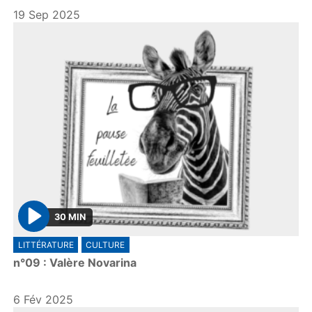
19 Sep 2025
30 MIN
P
LITTÉRATURE
CULTURE
l
n°09 : Valère Novarina
a
y
6 Fév 2025