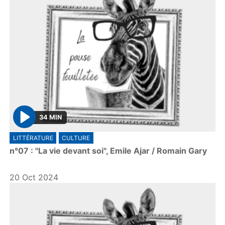
34 MIN
P
LITTÉRATURE
CULTURE
l
n°07 : "La vie devant soi", Emile Ajar / Romain Gary
a
y
20 Oct 2024