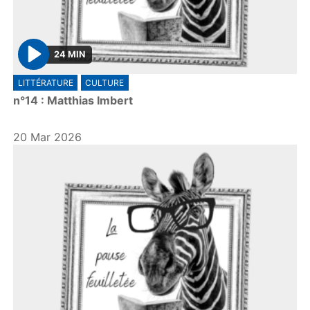
24 MIN
P
LITTÉRATURE
CULTURE
l
n°14 : Matthias Imbert
a
y
20 Mar 2026