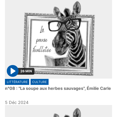
26 MIN
P
LITTÉRATURE
CULTURE
l
n°08 : "La soupe aux herbes sauvages", Émilie Carle
a
y
5 Déc 2024