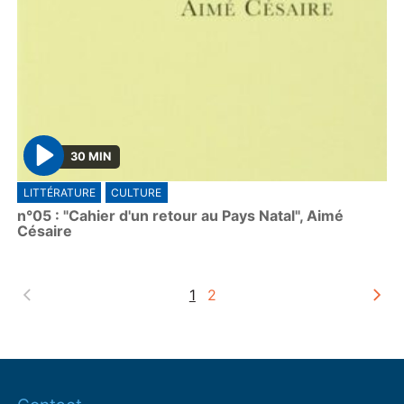
30 MIN
P
LITTÉRATURE
CULTURE
l
n°05 : "Cahier d'un retour au Pays Natal", Aimé
a
Césaire
y
1
2