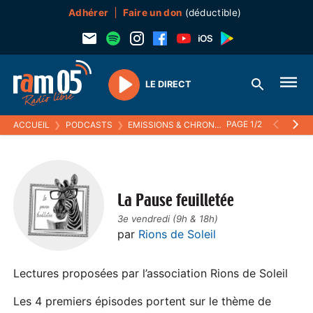
Adhérer
Faire un don
(déductible)
LE DIRECT
Play
PAGE 1/2
ACCUEIL
❯
PODCASTS
❯
EMISSIONS & CHRONIQUES
❯
LA PAUSE FEU
La Pause feuilletée
3e vendredi (9h & 18h)
par
Rions de Soleil
Lectures proposées par l’association Rions de Soleil
Les 4 premiers épisodes portent sur le thème de