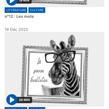
19 MIN
P
LITTÉRATURE
CULTURE
l
n°12 : Les mots
a
y
19 Déc 2025
28 MIN
P