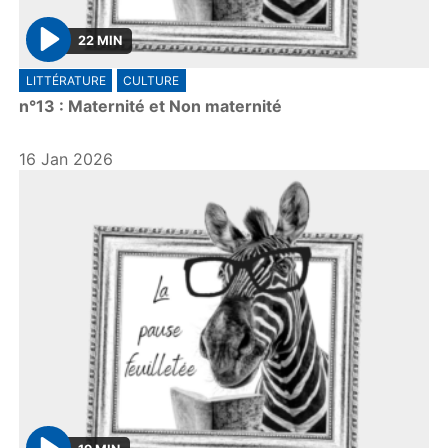
22 MIN
P
LITTÉRATURE
CULTURE
l
n°13 : Maternité et Non maternité
a
y
16 Jan 2026