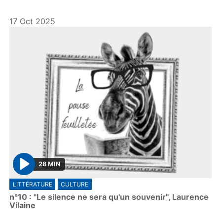
y
17 Oct 2025
28 MIN
P
LITTÉRATURE
CULTURE
l
n°10 : "Le silence ne sera qu'un souvenir", Laurence
a
Vilaine
y