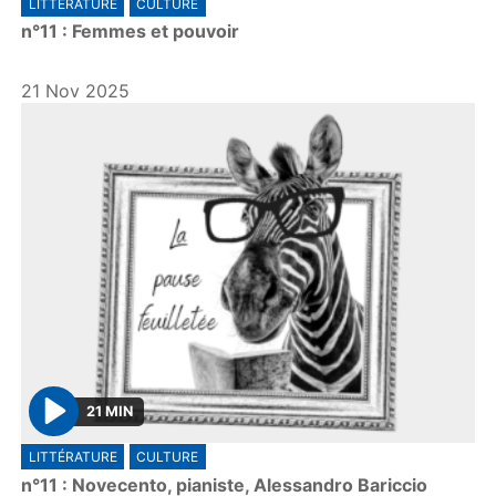
LITTÉRATURE
CULTURE
l
n°11 : Femmes et pouvoir
a
y
21 Nov 2025
21 MIN
P
LITTÉRATURE
CULTURE
l
n°11 : Novecento, pianiste, Alessandro Bariccio
a