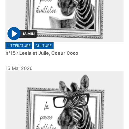
18 MIN
P
LITTÉRATURE
CULTURE
l
n°15 : Leela et Julie, Coeur Coco
a
y
15 Mai 2026