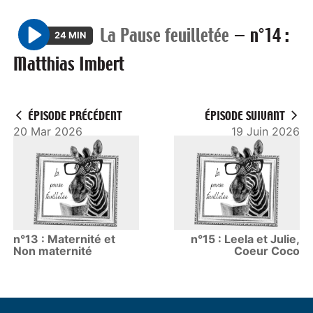
La Pause feuilletée
—
n°14 :
24 MIN
P
Matthias Imbert
l
a
y
ÉPISODE PRÉCÉDENT
ÉPISODE SUIVANT
20 Mar 2026
19 Juin 2026
n°13 : Maternité et
n°15 : Leela et Julie,
Non maternité
Coeur Coco