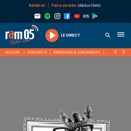
Adhérer
Faire un don
(déductible)
LE DIRECT
Play
ACCUEIL
❯
PODCASTS
❯
EMISSIONS & CHRONIQUES
❯
LA PAUSE FEU