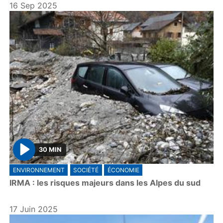
16 Sep 2025
30 MIN
P
ENVIRONNEMENT
SOCIÉTÉ
ÉCONOMIE
l
IRMA : les risques majeurs dans les Alpes du sud
a
y
17 Juin 2025