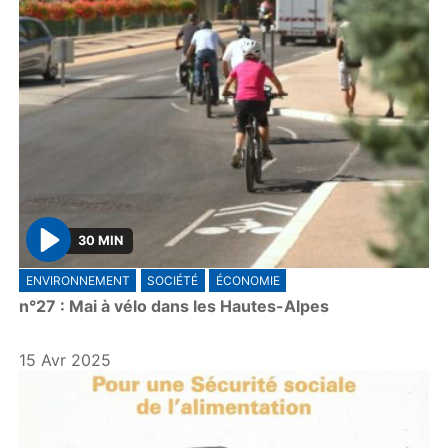
30 MIN
P
ENVIRONNEMENT
SOCIÉTÉ
ÉCONOMIE
l
n°27 : Mai à vélo dans les Hautes-Alpes
a
y
15 Avr 2025