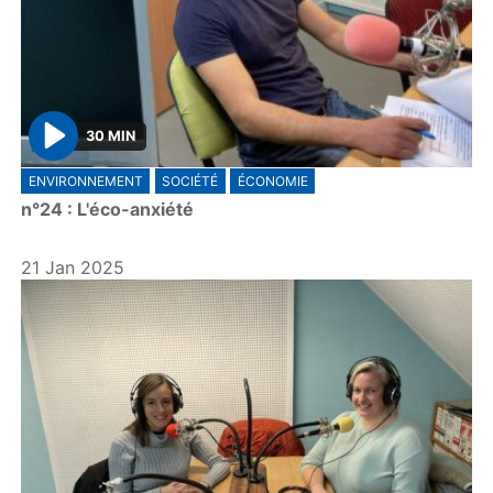
30 MIN
P
ENVIRONNEMENT
SOCIÉTÉ
ÉCONOMIE
l
n°24 : L'éco-anxiété
a
y
21 Jan 2025