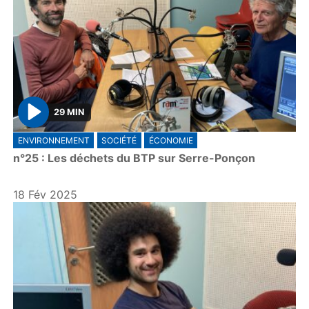
29 MIN
P
ENVIRONNEMENT
SOCIÉTÉ
ÉCONOMIE
l
n°25 : Les déchets du BTP sur Serre-Ponçon
a
y
18 Fév 2025