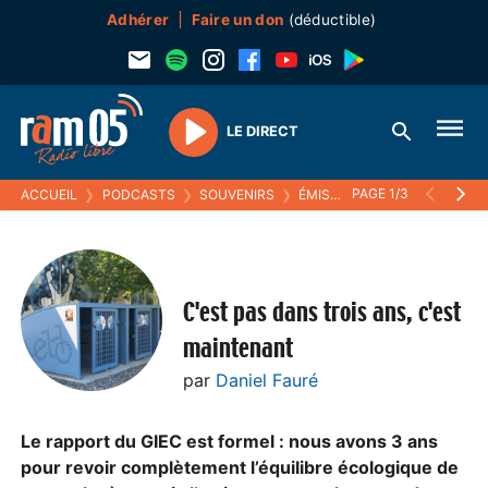
Adhérer
Faire un don
(déductible)
LE DIRECT
Play
PAGE 1/3
ACCUEIL
❯
PODCASTS
❯
SOUVENIRS
❯
ÉMISSIONS (SOUVENIRS)
❯
C'est pas dans trois ans, c'est
maintenant
par
Daniel Fauré
Le rapport du GIEC est formel : nous avons 3 ans
pour revoir complètement l’équilibre écologique de