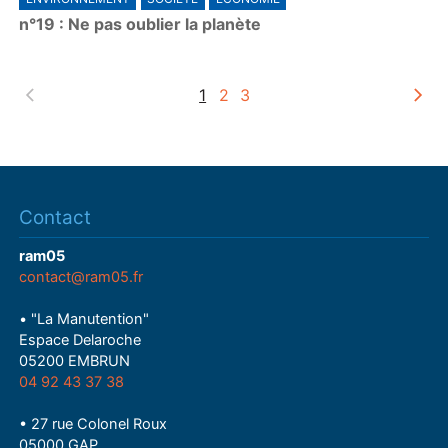
l
n°19 : Ne pas oublier la planète
a
y
1
2
3
Contact
ram05
contact@ram05.fr
• "La Manutention"
Espace Delaroche
05200 EMBRUN
04 92 43 37 38
• 27 rue Colonel Roux
05000 GAP