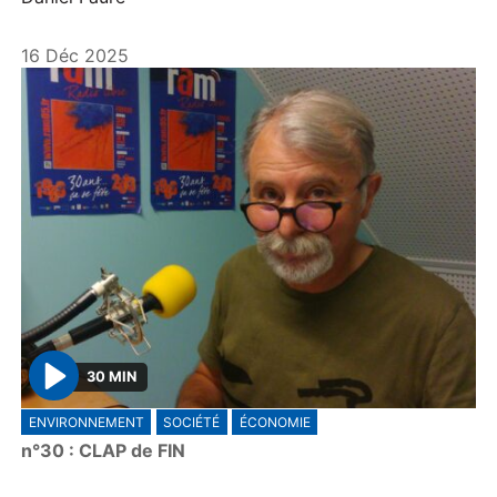
16 Déc 2025
30 MIN
P
ENVIRONNEMENT
SOCIÉTÉ
ÉCONOMIE
l
n°30 : CLAP de FIN
a
y