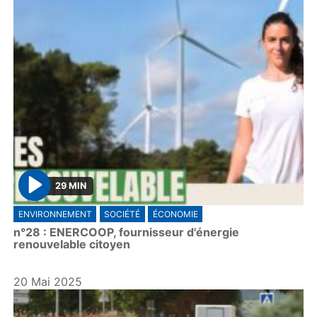
29 MIN
P
ENVIRONNEMENT
SOCIÉTÉ
ÉCONOMIE
l
n°28 : ENERCOOP, fournisseur d'énergie
a
renouvelable citoyen
y
20 Mai 2025