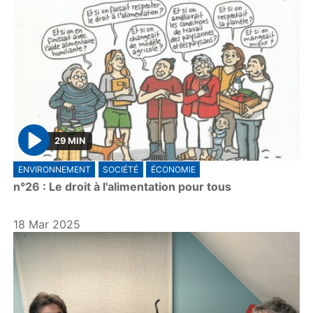
29 MIN
P
ENVIRONNEMENT
SOCIÉTÉ
ÉCONOMIE
l
n°26 : Le droit à l'alimentation pour tous
a
y
18 Mar 2025