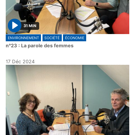
31 MIN
P
ENVIRONNEMENT
SOCIÉTÉ
ÉCONOMIE
l
n°23 : La parole des femmes
a
y
17 Déc 2024