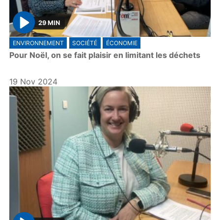
29 MIN
P
ENVIRONNEMENT
SOCIÉTÉ
ÉCONOMIE
l
Pour Noël, on se fait plaisir en limitant les déchets
a
y
19 Nov 2024