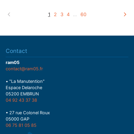
y
1
2
3
4
…
60
Contact
ram05
contact@ram05.fr
• "La Manutention"
Espace Delaroche
05200 EMBRUN
04 92 43 37 38
• 27 rue Colonel Roux
05000 GAP
06 75 81 05 85