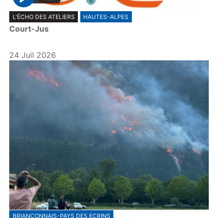
P
L'ÉCHO DES ATELIERS
HAUTES-ALPES
l
Court-Jus
a
y
24 Juil 2026
BRIANÇONNAIS-PAYS DES ECRINS