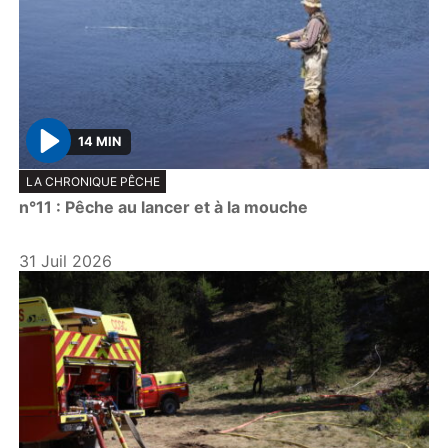
14 MIN
P
LA CHRONIQUE PÊCHE
l
n°11 : Pêche au lancer et à la mouche
a
y
31 Juil 2026