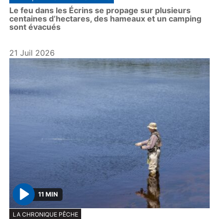
Le feu dans les Écrins se propage sur plusieurs
centaines d’hectares, des hameaux et un camping
sont évacués
21 Juil 2026
11 MIN
P
LA CHRONIQUE PÊCHE
l