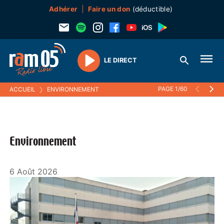
Adhérer
Faire un don
(déductible)
LE DIRECT
Play
PAGE 1/60
ACCUEIL
❯
ENVIRONNEMENT
Environnement
6 Août 2026