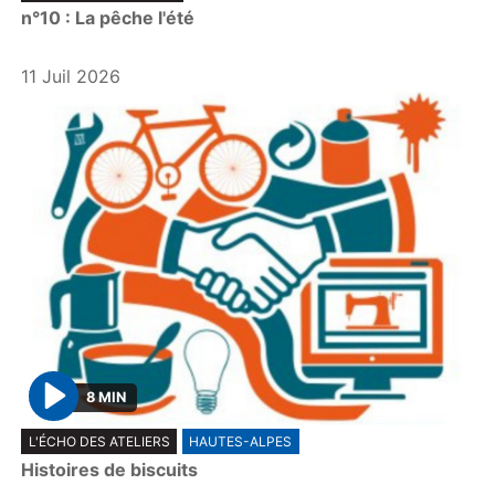
n°10 : La pêche l'été
a
y
11 Juil 2026
8 MIN
P
L'ÉCHO DES ATELIERS
HAUTES-ALPES
l
Histoires de biscuits
a