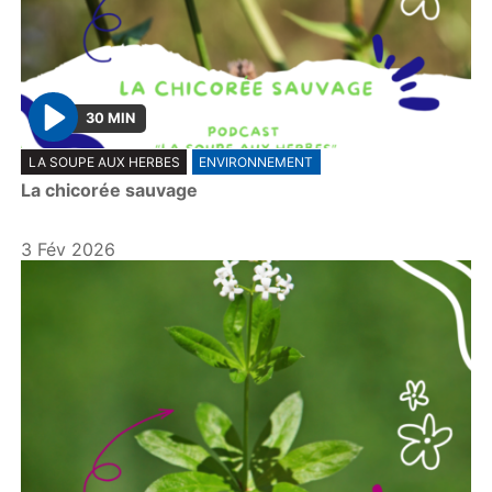
30 MIN
P
LA SOUPE AUX HERBES
ENVIRONNEMENT
l
La chicorée sauvage
a
y
3 Fév 2026