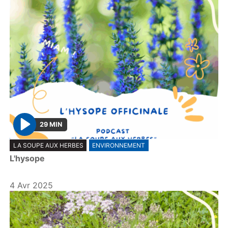
29 MIN
P
LA SOUPE AUX HERBES
ENVIRONNEMENT
l
L'hysope
a
y
4 Avr 2025