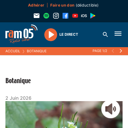
Adhérer
Faire un don
(déductible)
LE DIRECT
Play
PAGE 1/2
ACCUEIL
❯
BOTANIQUE
Botanique
2 Juin 2026