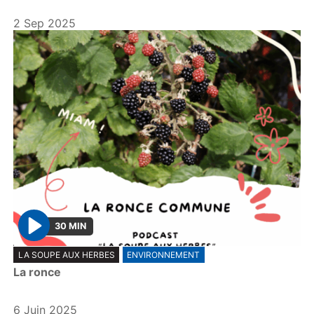
y
2 Sep 2025
30 MIN
P
LA SOUPE AUX HERBES
ENVIRONNEMENT
l
La ronce
a
y
6 Juin 2025