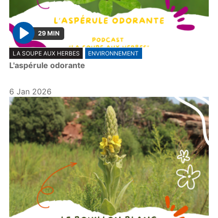
29 MIN
P
LA SOUPE AUX HERBES
ENVIRONNEMENT
l
L'aspérule odorante
a
y
6 Jan 2026