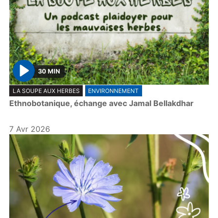
30 MIN
P
LA SOUPE AUX HERBES
ENVIRONNEMENT
l
Ethnobotanique, échange avec Jamal Bellakdhar
a
y
7 Avr 2026