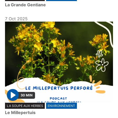
La Grande Gentiane
a
y
7 Oct 2025
30 MIN
P
LA SOUPE AUX HERBES
ENVIRONNEMENT
l
Le Millepertuis
a