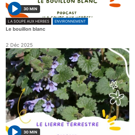
30 MIN
P
LA SOUPE AUX HERBES
ENVIRONNEMENT
l
Le bouillon blanc
a
y
2 Déc 2025
30 MIN