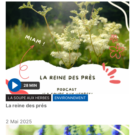
28 MIN
P
LA SOUPE AUX HERBES
ENVIRONNEMENT
l
La reine des prés
a
y
2 Mai 2025