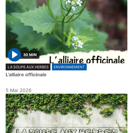
30 MIN
P
LA SOUPE AUX HERBES
ENVIRONNEMENT
l
L'alliaire officinale
a
y
5 Mai 2026