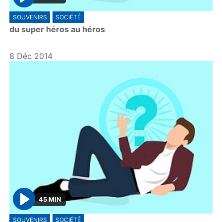
P
SOUVENIRS
SOCIÉTÉ
l
du super héros au héros
a
y
8 Déc 2014
45 MIN
P
SOUVENIRS
SOCIÉTÉ