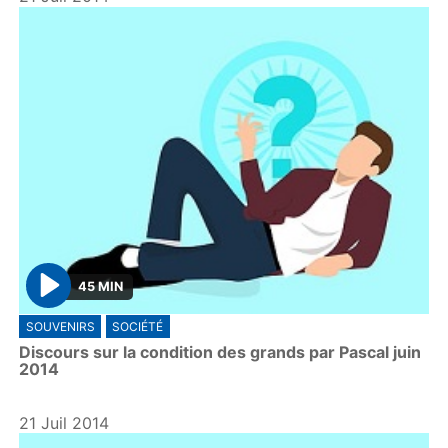
45 MIN
P
SOUVENIRS
SOCIÉTÉ
l
Discours sur la condition des grands par Pascal juin
a
2014
y
21 Juil 2014