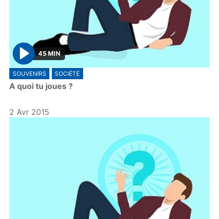
45 MIN
P
SOUVENIRS
SOCIÉTÉ
l
A quoi tu joues ?
a
y
2 Avr 2015