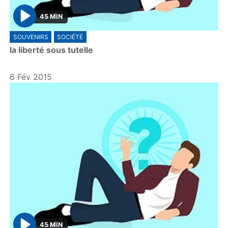
45 MIN
P
SOUVENIRS
SOCIÉTÉ
l
la liberté sous tutelle
a
y
6 Fév 2015
45 MIN