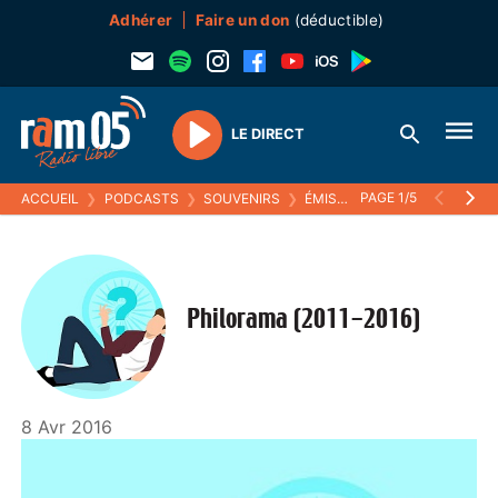
Adhérer
Faire un don
(déductible)
LE DIRECT
Play
PAGE 1/5
ACCUEIL
❯
PODCASTS
❯
SOUVENIRS
❯
ÉMISSIONS (SOUVENIRS)
❯
Philorama (2011-2016)
8 Avr 2016