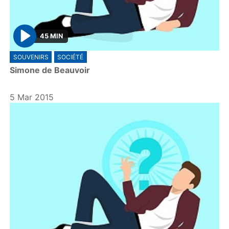
45 MIN
P
SOUVENIRS
SOCIÉTÉ
l
Simone de Beauvoir
a
y
5 Mar 2015