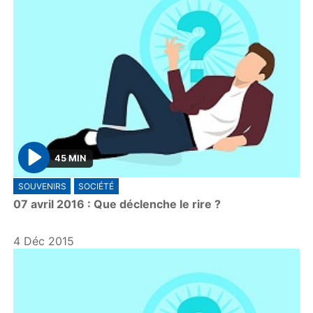
45 MIN
P
SOUVENIRS
SOCIÉTÉ
l
07 avril 2016 : Que déclenche le rire ?
a
y
4 Déc 2015