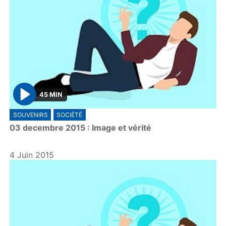
45 MIN
P
SOUVENIRS
SOCIÉTÉ
l
03 decembre 2015 : Image et vérité
a
y
4 Juin 2015