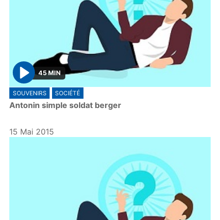
45 MIN
P
SOUVENIRS
SOCIÉTÉ
l
Antonin simple soldat berger
a
y
15 Mai 2015