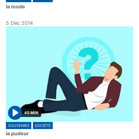
l
la mode
a
y
5 Déc 2014
45 MIN
P
SOUVENIRS
SOCIÉTÉ
l
la pudeur
a