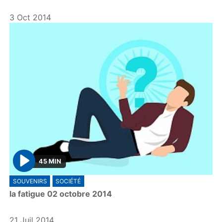
y
3 Oct 2014
45 MIN
P
SOUVENIRS
SOCIÉTÉ
l
la fatigue 02 octobre 2014
a
y
21 Juil 2014