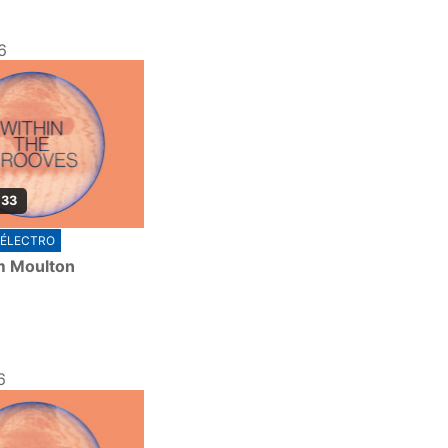
6
 33
ÉLECTRO
m Moulton
6