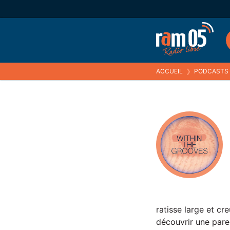
ACCUEIL
❯
PODCASTS
ratisse large et cr
découvrir une paren