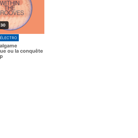
 30
ÉLECTRO
malgame
que ou la conquête
op