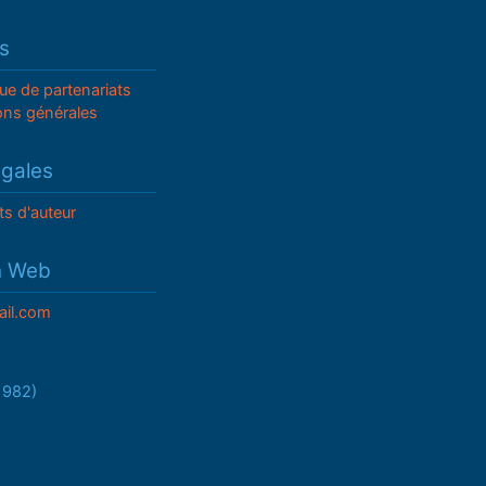
s
que de partenariats
ons générales
égales
ts d'auteur
n Web
il.com
/1982)