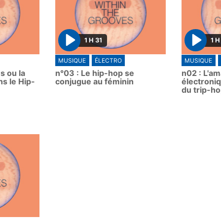
1 H 31
1 H
P
P
MUSIQUE
ÉLECTRO
MUSIQUE
l
l
s ou la
n°03 : Le hip-hop se
n02 : L'a
a
a
ns le Hip-
conjugue au féminin
électroni
y
y
du trip-h