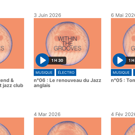
3 Juin 2026
6 Mai 202
1 H 30
1 H
P
P
MUSIQUE
ÉLECTRO
MUSIQUE
l
l
xtend &
n°06 : Le renouveau du Jazz
n°05 : To
a
a
t jazz club
anglais
y
y
4 Mar 2026
4 Fév 202