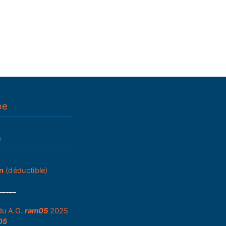
pe
n
n
(déductible)
_____
du A.G.
ram05
2025
05