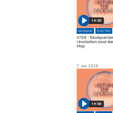
1 H 30
P
MUSIQUE
ÉLECTRO
l
n°04 : Soulquarian
a
révolution soul da
y
Hop
7 Jan 2026
1 H 30
P