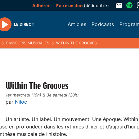
Adhérer
Faire un don
(déductible)
Articles
Podcasts
Progra
LE DIRECT
Play
❯
ÉMISSIONS MUSICALES
❯
WITHIN THE GROOVES
Within The Grooves
1er mercredi (19h) & 3e samedi (20h)
par
Niloc
Un artiste. Un label. Un mouvement. Une époque. Withi
euse en profondeur dans les rythmes d’hier et d’aujourd’hui 
thèse musicale de l’histoire.