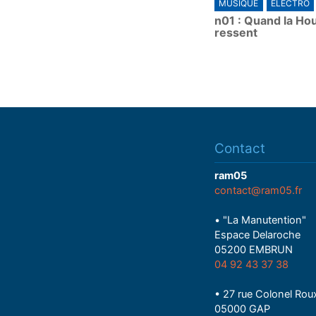
MUSIQUE
ÉLECTRO
l
n01 : Quand la Ho
a
ressent
y
Contact
ram05
contact@ram05.fr
• "La Manutention"
Espace Delaroche
05200 EMBRUN
04 92 43 37 38
• 27 rue Colonel Rou
05000 GAP