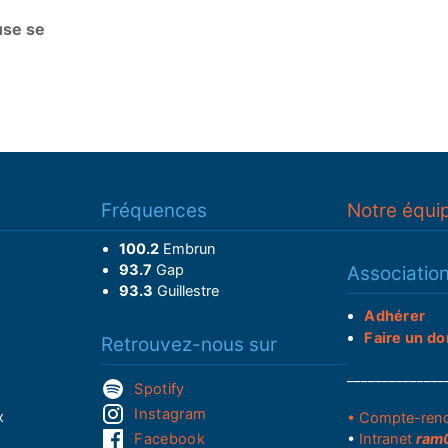
use se
Fréquences
Notre équi
100.2
Embrun
93.7
Gap
Associatio
93.3
Guillestre
Adhérer
Faire un do
Retrouvez-nous sur
______________
Spotify
Instagram
x
• Compte-ren
Facebook
•
Intranet
ram