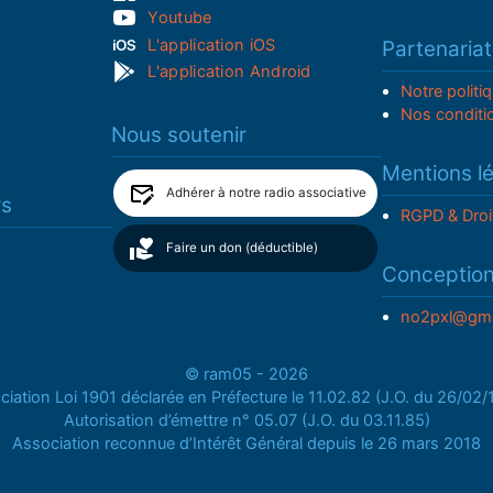
Youtube
L'application iOS
Partenariat
L'application Android
Notre politi
Nos conditi
Nous soutenir
Mentions l
Adhérer à notre radio associative
rs
RGPD & Droi
Faire un don (déductible)
Conceptio
no2pxl@gma
© ram05 - 2026
iation Loi 1901 déclarée en Préfecture le 11.02.82 (J.O. du 26/02
Autorisation d’émettre n° 05.07 (J.O. du 03.11.85)
Association reconnue d’Intérêt Général depuis le 26 mars 2018