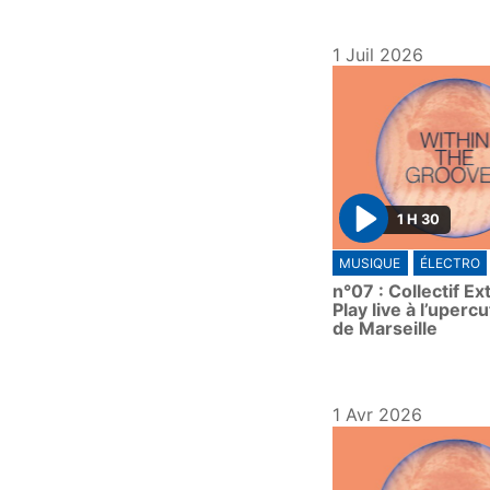
1 Juil 2026
1 H 30
P
MUSIQUE
ÉLECTRO
l
n°07 : Collectif E
a
Play live à l’upercu
y
de Marseille
1 Avr 2026