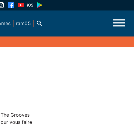
mmes
ram05
n The Grooves
pour vous faire