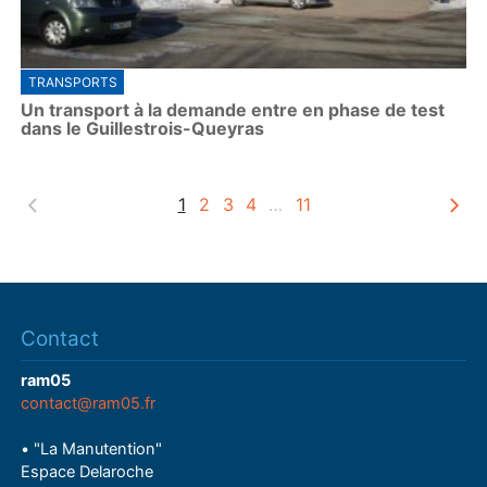
TRANSPORTS
Un transport à la demande entre en phase de test
dans le Guillestrois-Queyras
1
2
3
4
…
11
Contact
ram05
contact@ram05.fr
• "La Manutention"
Espace Delaroche