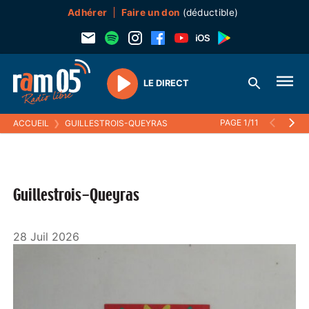
Adhérer
Faire un don
(déductible)
LE DIRECT
Play
PAGE 1/11
ACCUEIL
❯
GUILLESTROIS-QUEYRAS
Guillestrois-Queyras
28 Juil 2026