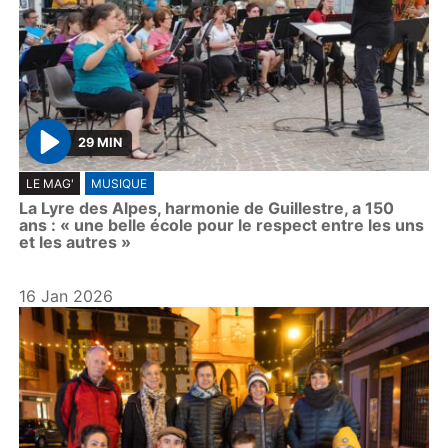
29 MIN
P
LE MAG'
MUSIQUE
l
La Lyre des Alpes, harmonie de Guillestre, a 150
a
ans : « une belle école pour le respect entre les uns
y
et les autres »
16 Jan 2026