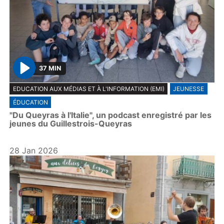
37 MIN
P
EDUCATION AUX MÉDIAS ET À L'INFORMATION (EMI)
JEUNESSE
l
ÉDUCATION
a
"Du Queyras à l'Italie", un podcast enregistré par les
y
jeunes du Guillestrois-Queyras
28 Jan 2026