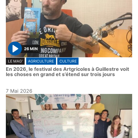
26 MIN
P
LE MAG'
AGRICULTURE
CULTURE
l
En 2026, le festival des Artgricoles à Guillestre voit
a
les choses en grand et s’étend sur trois jours
y
7 Mai 2026