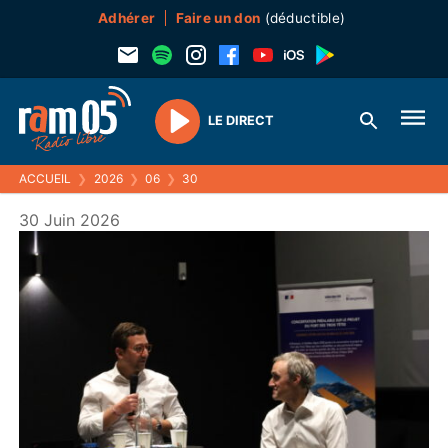
Adhérer
Faire un don
(déductible)
LE DIRECT
Play
ACCUEIL
❯
2026
❯
06
❯
30
30 Juin 2026