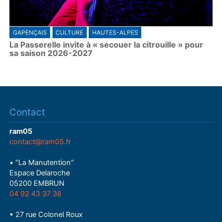
GAPENÇAIS
CULTURE
HAUTES-ALPES
La Passerelle invite à « secouer la citrouille » pour
sa saison 2026-2027
Contact
ram05
contact@ram05.fr
• "La Manutention"
Espace Delaroche
05200 EMBRUN
04 92 43 37 38
• 27 rue Colonel Roux