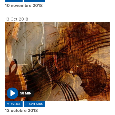
l
10 novembre 2018
a
y
13 Oct 2018
58 MIN
P
MUSIQUE
SOUVENIRS
l
13 octobre 2018
a