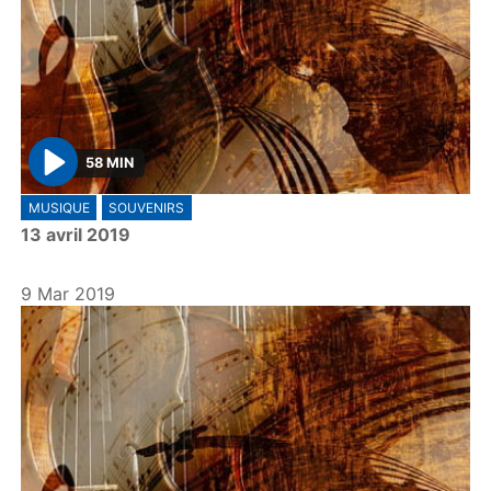
58 MIN
P
MUSIQUE
SOUVENIRS
l
13 avril 2019
a
y
9 Mar 2019