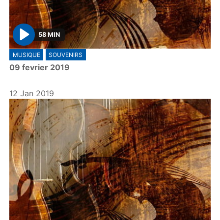
58 MIN
P
MUSIQUE
SOUVENIRS
l
09 fevrier 2019
a
y
12 Jan 2019