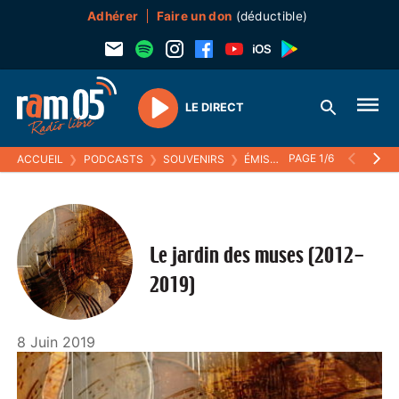
Adhérer
Faire un don
(déductible)
LE DIRECT
Play
PAGE 1/6
ACCUEIL
❯
PODCASTS
❯
SOUVENIRS
❯
ÉMISSIONS MUSICALES (SOUVENIRS)
Le jardin des muses (2012-
2019)
8 Juin 2019