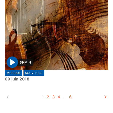
59 MIN
P
MUSIQUE
SOUVENIRS
l
09 juin 2018
a
y
1
2
3
4
…
6