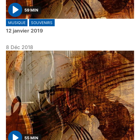
59 MIN
P
MUSIQUE
SOUVENIRS
l
12 janvier 2019
a
y
8 Déc 2018
55 MIN