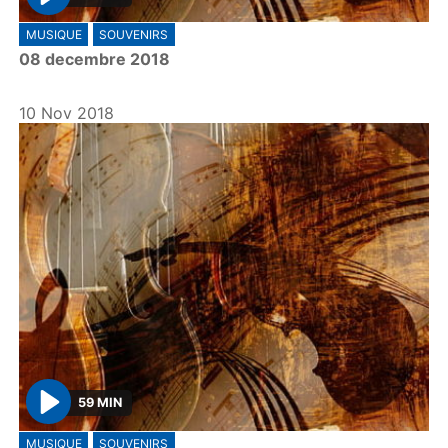
P
MUSIQUE
SOUVENIRS
l
08 decembre 2018
a
y
10 Nov 2018
59 MIN
P
MUSIQUE
SOUVENIRS