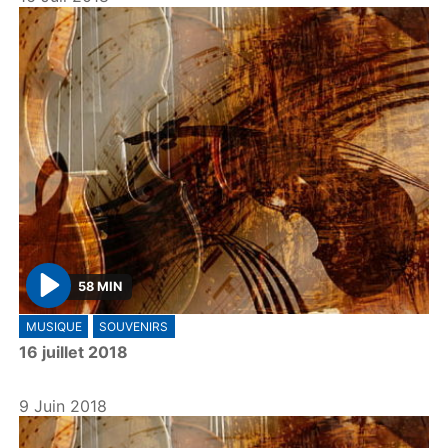
58 MIN
P
MUSIQUE
SOUVENIRS
l
16 juillet 2018
a
y
9 Juin 2018