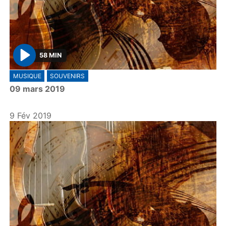
58 MIN
P
MUSIQUE
SOUVENIRS
l
09 mars 2019
a
y
9 Fév 2019