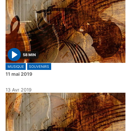
58 MIN
P
MUSIQUE
SOUVENIRS
l
11 mai 2019
a
y
13 Avr 2019