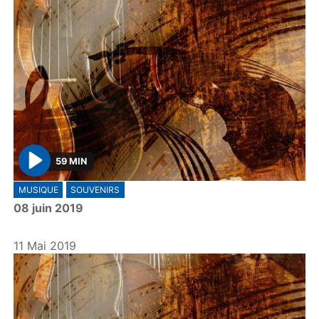
59 MIN
P
MUSIQUE
SOUVENIRS
l
08 juin 2019
a
y
11 Mai 2019