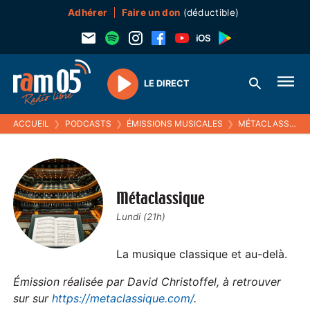
Adhérer
Faire un don
(déductible)
LE DIRECT
Play
ACCUEIL
❯
PODCASTS
❯
ÉMISSIONS MUSICALES
❯
MÉTACLASSIQUE
Métaclassique
Lundi (21h)
La musique classique et au-delà.
Émission réalisée par David Christoffel, à retrouver
sur sur
https://metaclassique.com/
.