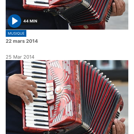
44 MIN
P
MUSIQUE
l
22 mars 2014
a
y
25 Mar 2014