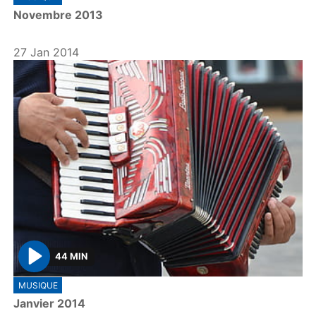
l
Novembre 2013
a
y
27 Jan 2014
44 MIN
P
MUSIQUE
l
Janvier 2014
a