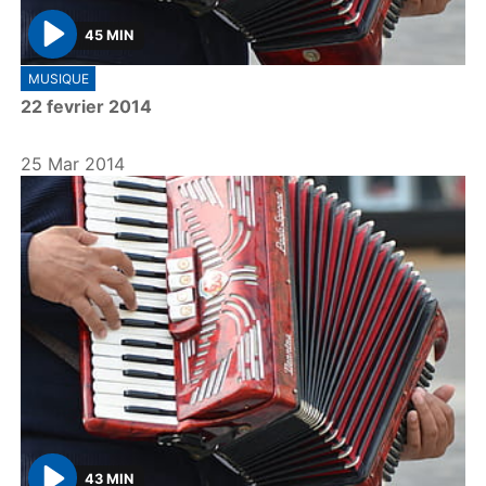
45 MIN
P
MUSIQUE
l
22 fevrier 2014
a
y
25 Mar 2014
43 MIN