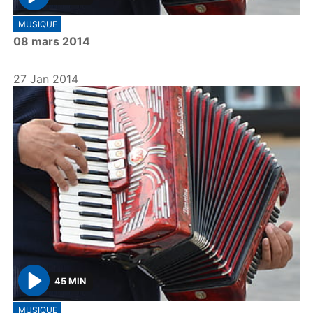
P
MUSIQUE
l
08 mars 2014
a
y
27 Jan 2014
45 MIN
P
MUSIQUE