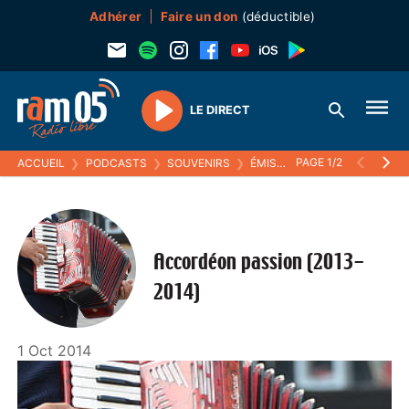
Adhérer
Faire un don
(déductible)
LE DIRECT
Play
PAGE 1/2
ACCUEIL
❯
PODCASTS
❯
SOUVENIRS
❯
ÉMISSIONS MUSICALES (SOUVENIRS)
Accordéon passion (2013-
2014)
1 Oct 2014