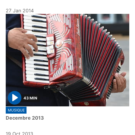
y
27 Jan 2014
43 MIN
P
MUSIQUE
l
Decembre 2013
a
y
19 Oct 2013