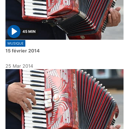
45 MIN
P
MUSIQUE
l
15 février 2014
a
y
25 Mar 2014