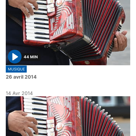
44 MIN
P
MUSIQUE
l
26 avril 2014
a
y
14 Avr 2014