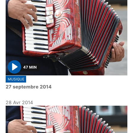
47 MIN
P
MUSIQUE
l
27 septembre 2014
a
y
28 Avr 2014