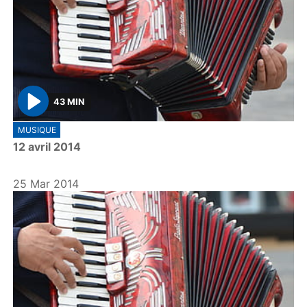
43 MIN
P
MUSIQUE
l
12 avril 2014
a
y
25 Mar 2014