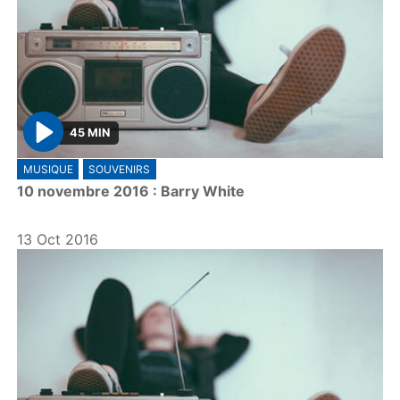
45 MIN
P
MUSIQUE
SOUVENIRS
l
10 novembre 2016 : Barry White
a
y
13 Oct 2016