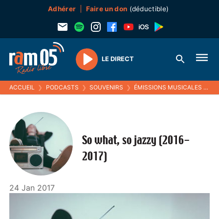
Adhérer
Faire un don
(déductible)
LE DIRECT
Play
ACCUEIL
❯
PODCASTS
❯
SOUVENIRS
❯
ÉMISSIONS MUSICALES (SOUVENIRS)
So what, so jazzy (2016-
2017)
24 Jan 2017