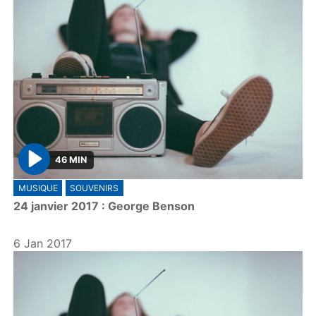
46 MIN
P
MUSIQUE
SOUVENIRS
l
24 janvier 2017 : George Benson
a
y
6 Jan 2017