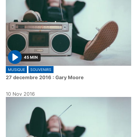
45 MIN
P
MUSIQUE
SOUVENIRS
l
27 decembre 2016 : Gary Moore
a
y
10 Nov 2016