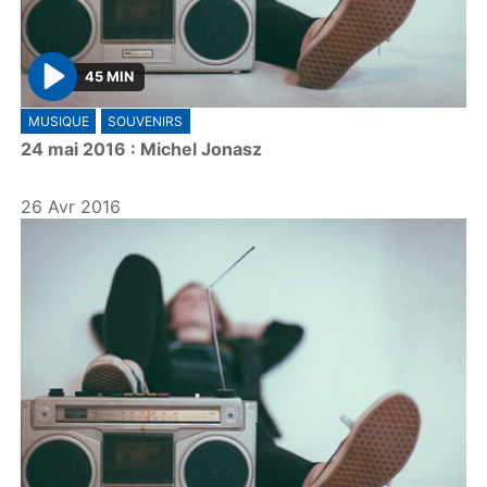
45 MIN
P
MUSIQUE
SOUVENIRS
l
24 mai 2016 : Michel Jonasz
a
y
26 Avr 2016