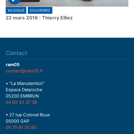
P
MUSIQUE
SOUVENIRS
l
22 mars 2016 : Thierry Elliez
a
y
Contact
ram05
contact@ram05.fr
• "La Manutention"
Espace Delaroche
05200 EMBRUN
04 92 43 37 38
• 27 rue Colonel Roux
05000 GAP
06 75 81 05 85