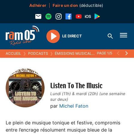
Adhérer
Faire un don
(déductible)
LE DIRECT
Play
PAGE 1/5
ACCUEIL
❯
PODCASTS
❯
ÉMISSIONS MUSICALES
❯
LISTEN TO THE 
Listen To The Music
Lundi (11h) & mardi (20h) (une semaine
sur deux)
par
Michel Faton
Le plein de musique tonique et festive, compromis
entre l’encrage résolument musique bleue de la