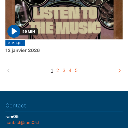
59 MIN
P
MUSIQUE
l
12 janvier 2026
a
y
1
2
3
4
5
Contact
ram05
contact@ram05.fr