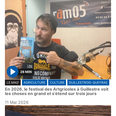
26 MIN
P
LE MAG'
AGRICULTURE
CULTURE
GUILLESTROIS-QUEYRAS
l
En 2026, le festival des Artgricoles à Guillestre voit
a
les choses en grand et s’étend sur trois jours
y
11 Mai 2026