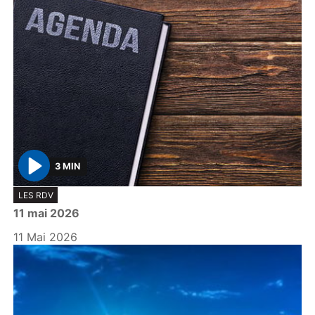
3 MIN
P
LES RDV
l
11 mai 2026
a
y
11 Mai 2026