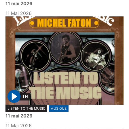
11 mai 2026
a
y
11 Mai 2026
1 H
P
LISTEN TO THE MUSIC
MUSIQUE
l
11 mai 2026
a
y
11 Mai 2026