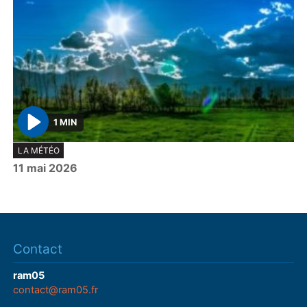
1 MIN
P
LA MÉTÉO
l
11 mai 2026
a
y
Contact
ram05
contact@ram05.fr