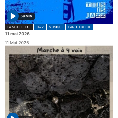
59 MIN
P
LA NOTE BLEUE
JAZZ
MUSIQUE
LANOTEBLEUE
l
11 mai 2026
a
y
11 Mai 2026