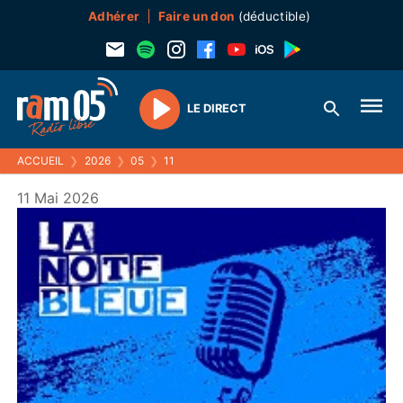
Adhérer
Faire un don
(déductible)
LE DIRECT
Play
ACCUEIL
❯
2026
❯
05
❯
11
11 Mai 2026