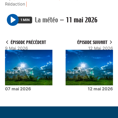
Rédaction
La météo
—
11 mai 2026
1 MIN
P
l
a
ÉPISODE PRÉCÉDENT
ÉPISODE SUIVANT
y
9 Mai 2026
12 Mai 2026
07 mai 2026
12 mai 2026