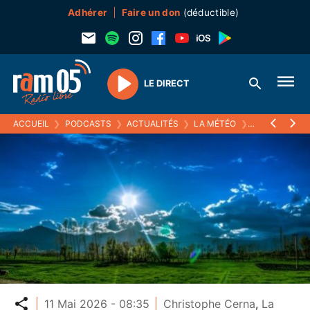
Adhérer
Faire un don
(déductible)
LE DIRECT
Play
ACCUEIL
❯
PODCASTS
❯
ACTUALITÉS
❯
LA MÉTÉO
❯
11 MAI 2026
Partager
11 Mai 2026 - 08:35
Christophe Cerna
,
La