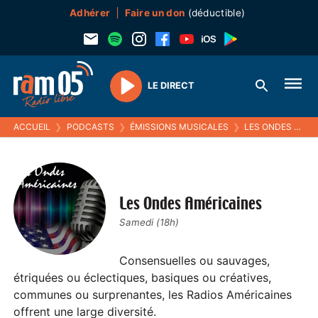
Adhérer
Faire un don
(déductible)
LE DIRECT
Play
ACCUEIL
❯
PODCASTS
❯
ÉMISSIONS MUSICALES
❯
LES ONDES AMÉRICAINES
Les Ondes Américaines
Samedi (18h)
Consensuelles ou sauvages,
étriquées ou éclectiques, basiques ou créatives,
communes ou surprenantes, les Radios Américaines
offrent une large diversité.