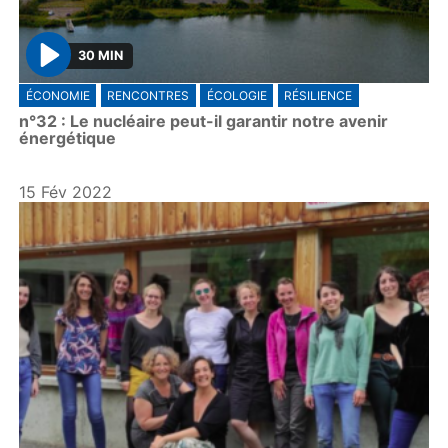
30 MIN
P
ÉCONOMIE
RENCONTRES
ÉCOLOGIE
RÉSILIENCE
l
n°32 : Le nucléaire peut-il garantir notre avenir
a
énergétique
y
15 Fév 2022