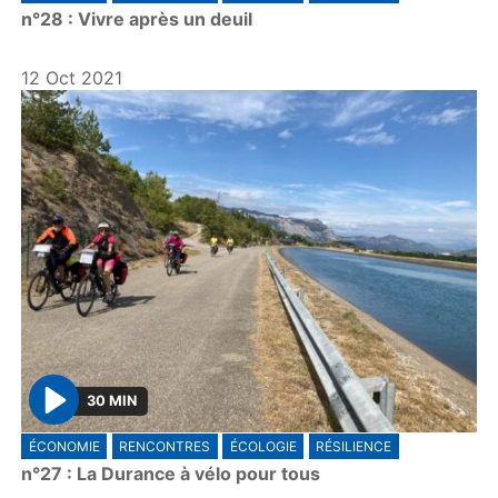
n°28 : Vivre après un deuil
a
y
12 Oct 2021
30 MIN
P
ÉCONOMIE
RENCONTRES
ÉCOLOGIE
RÉSILIENCE
l
n°27 : La Durance à vélo pour tous
a