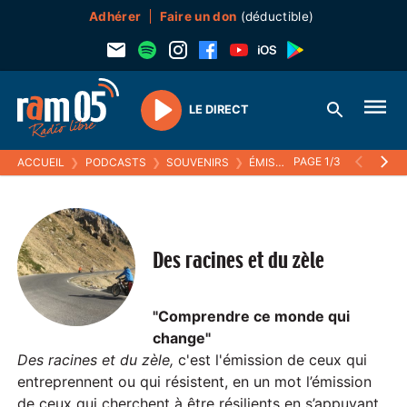
Adhérer
Faire un don
(déductible)
LE DIRECT
Play
PAGE 1/3
ACCUEIL
❯
PODCASTS
❯
SOUVENIRS
❯
ÉMISSIONS (SOUVENIRS)
❯
Des racines et du zèle
"Comprendre ce monde qui
change"
Des racines et du zèle,
c'est l'émission de ceux qui
entreprennent ou qui résistent, en un mot l’émission
de ceux qui cherchent à être résilients en s’appuyant