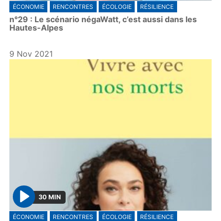
ÉCONOMIE
RENCONTRES
ÉCOLOGIE
RÉSILIENCE
l
n°29 : Le scénario négaWatt, c’est aussi dans les
a
Hautes-Alpes
y
9 Nov 2021
30 MIN
P
ÉCONOMIE
RENCONTRES
ÉCOLOGIE
RÉSILIENCE
l