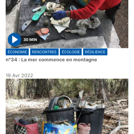
30 MIN
P
ÉCONOMIE
RENCONTRES
ÉCOLOGIE
RÉSILIENCE
l
n°34 : La mer commence en montagne
a
y
19 Avr 2022