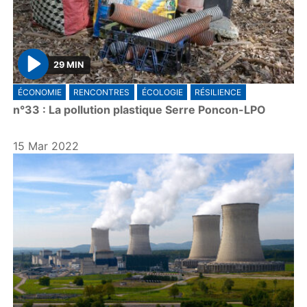
29 MIN
P
ÉCONOMIE
RENCONTRES
ÉCOLOGIE
RÉSILIENCE
l
n°33 : La pollution plastique Serre Poncon-LPO
a
y
15 Mar 2022