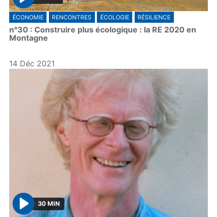
P
ÉCONOMIE
RENCONTRES
ÉCOLOGIE
RÉSILIENCE
l
n°30 : Construire plus écologique : la RE 2020 en
a
Montagne
y
14 Déc 2021
30 MIN
P