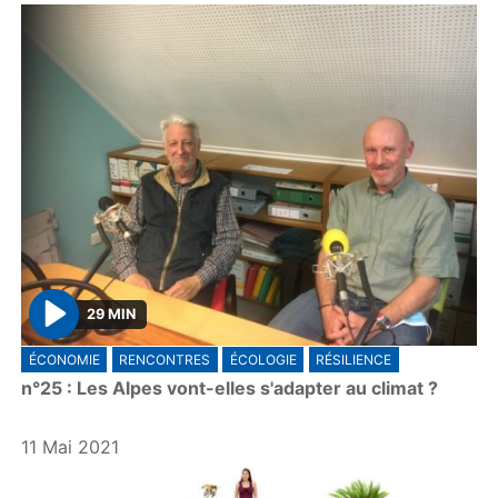
29 MIN
P
ÉCONOMIE
RENCONTRES
ÉCOLOGIE
RÉSILIENCE
l
n°25 : Les Alpes vont-elles s'adapter au climat ?
a
y
11 Mai 2021