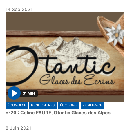
y
14 Sep 2021
31 MIN
P
ÉCONOMIE
RENCONTRES
ÉCOLOGIE
RÉSILIENCE
l
n°26 : Celine FAURE, Otantic Glaces des Alpes
a
y
8 Juin 2021