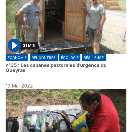
31 MIN
P
ÉCONOMIE
RENCONTRES
ÉCOLOGIE
RÉSILIENCE
l
n°35 : Les cabanes pastorales d'urgence du
a
Queyras
y
17 Mai 2022