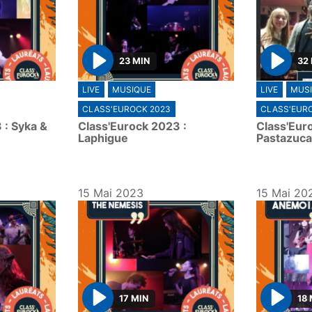
23 MIN
32
P
P
LIVE
MUSIQUE
LIVE
MUS
l
l
CLASS'EUROCK 2023
CLASS'EUR
a
a
 : Syka &
Class'Eurock 2023 :
Class'Eur
y
y
Laphigue
Pastazuca
15 Mai 2023
15 Mai 20
17 MIN
18 