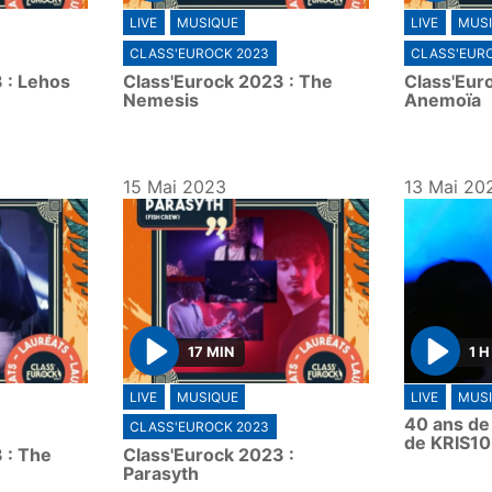
P
P
LIVE
MUSIQUE
LIVE
MUS
l
l
CLASS'EUROCK 2023
CLASS'EUR
a
a
 : Lehos
Class'Eurock 2023 : The
Class'Eur
y
y
Nemesis
Anemoïa
15 Mai 2023
13 Mai 20
17 MIN
1 H
P
P
LIVE
MUSIQUE
LIVE
MUS
l
l
40 ans de
CLASS'EUROCK 2023
a
a
de KRIS10
 : The
Class'Eurock 2023 :
y
y
Parasyth