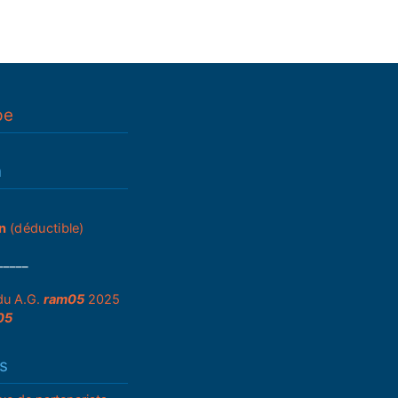
pe
n
n
(déductible)
_____
du A.G.
ram05
2025
05
s