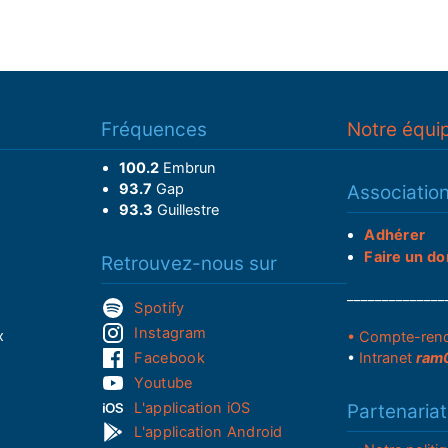
Fréquences
Notre équi
100.2
Embrun
93.7
Gap
Associatio
93.3
Guillestre
Adhérer
Faire un do
Retrouvez-nous sur
______________
Spotify
Instagram
x
• Compte-ren
Facebook
•
Intranet
ram
Youtube
L'application iOS
Partenariat
L'application Android