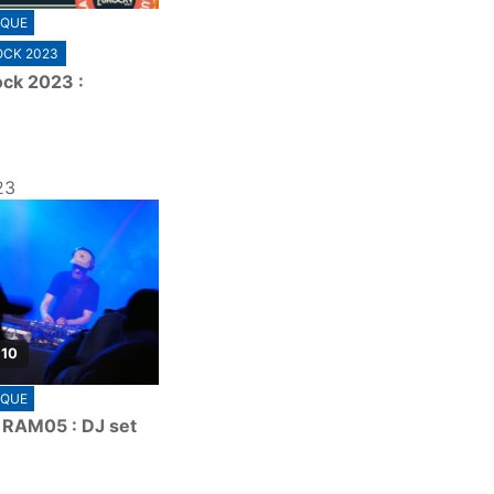
IQUE
OCK 2023
ock 2023 :
23
 10
IQUE
 RAM05 : DJ set