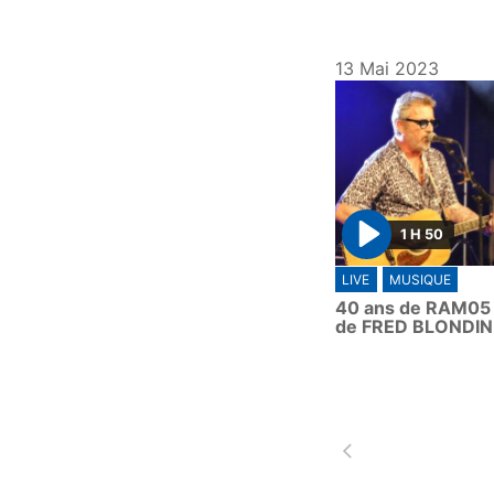
13 Mai 2023
1 H 50
P
LIVE
MUSIQUE
l
40 ans de RAM05 
a
de FRED BLONDIN
y