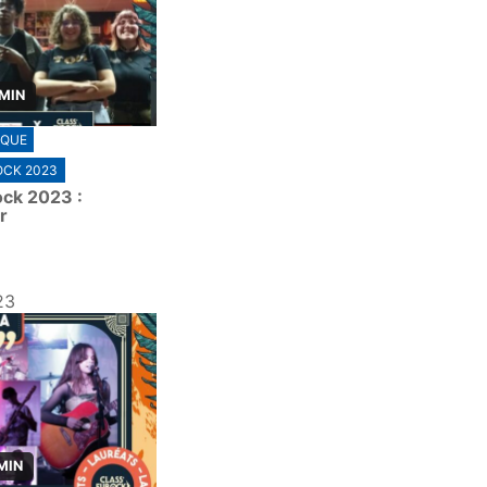
 MIN
IQUE
OCK 2023
ock 2023 :
r
23
MIN