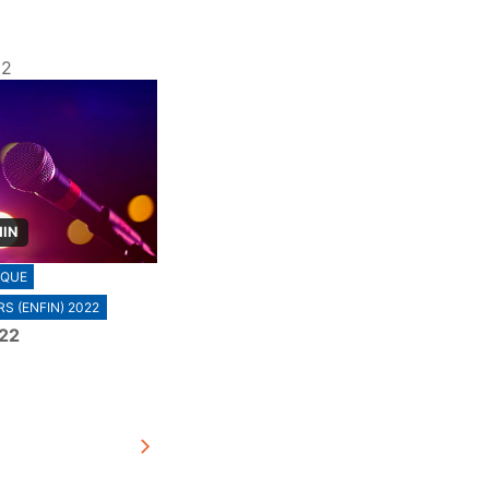
22
MIN
IQUE
S (ENFIN) 2022
022