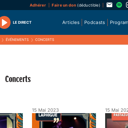
Adhérer
Faire un don
(déductible)
Articles
Podcasts
Progra
LE DIRECT
Play
❯
ÉVÉNEMENTS
❯
CONCERTS
Concerts
15 Mai 2023
15 Mai 20