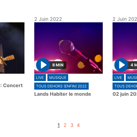
2 Juin 2022
2 Juin 20
8 MIN
4 
P
P
LIVE
MUSIQUE
LIVE
MUS
l
l
: Concert
TOUS DEHORS (ENFIN) 2022
TOUS DEHOR
a
a
Lands Habiter le monde
02 juin 2
y
y
1
2
3
4