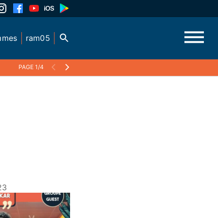
mmes
ram05
PAGE 1/4
23