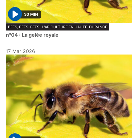
30 MIN
P
BEES, BEES, BEES : L'APICULTURE EN HAUTE-DURANCE
l
n°04 : La gelée royale
a
y
17 Mar 2026