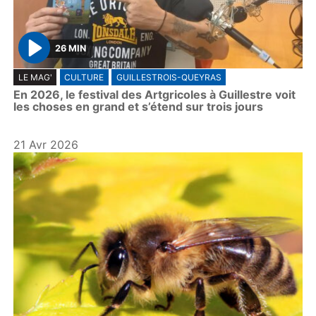
26 MIN
P
LE MAG'
CULTURE
GUILLESTROIS-QUEYRAS
l
En 2026, le festival des Artgricoles à Guillestre voit
a
les choses en grand et s’étend sur trois jours
y
21 Avr 2026