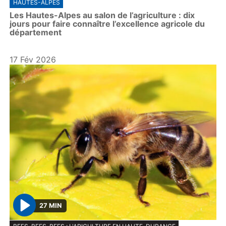
HAUTES-ALPES
​​Les Hautes-Alpes au salon de l’agriculture : dix
jours pour faire connaître l’excellence agricole du
département
17 Fév 2026
27 MIN
P