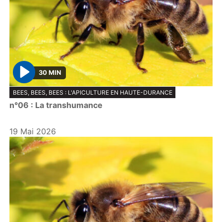
30 MIN
P
BEES, BEES, BEES : L'APICULTURE EN HAUTE-DURANCE
l
n°06 : La transhumance
a
y
19 Mai 2026