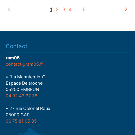
1
2
3
4
…
6
Contact
ram05
contact@ram05.fr
• "La Manutention"
Espace Delaroche
05200 EMBRUN
04 92 43 37 38
• 27 rue Colonel Roux
05000 GAP
06 75 81 05 85