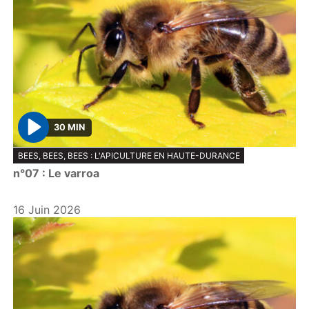
30 MIN
P
BEES, BEES, BEES : L'APICULTURE EN HAUTE-DURANCE
l
n°07 : Le varroa
a
y
16 Juin 2026