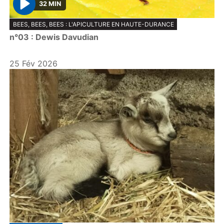
32 MIN
P
BEES, BEES, BEES : L'APICULTURE EN HAUTE-DURANCE
l
n°03 : Dewis Davudian
a
y
25 Fév 2026