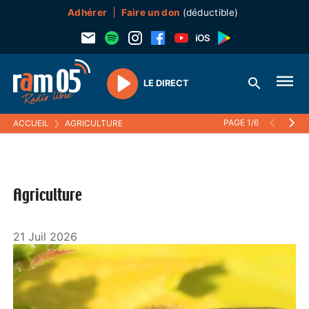
Adhérer
Faire un don
(déductible)
LE DIRECT
Play
PAGE 1/6
ACCUEIL
❯
AGRICULTURE
Agriculture
21 Juil 2026