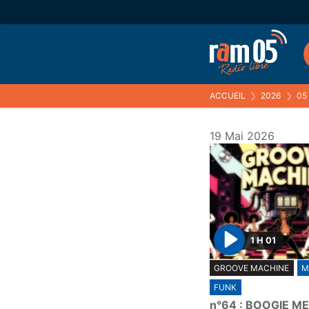
ACCUEIL
❯
2026
❯
05
19 Mai 2026
1 H 01
P
GROOVE MACHINE
M
l
FUNK
a
n°64 : BOOGIE M
y