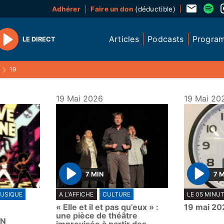
Adhérer
Faire un don
(déductible)
Articles
Podcasts
Progra
LE DIRECT
Play
❯
19
19 Mai 2026
19 Mai 20
7 MIN
7 
P
P
USIQUE
A L'AFFICHE
CULTURE
LE 05 MINU
l
l
« Elle et il et pas qu’eux » :
19 mai 20
a
a
une pièce de théâtre
EN
y
y