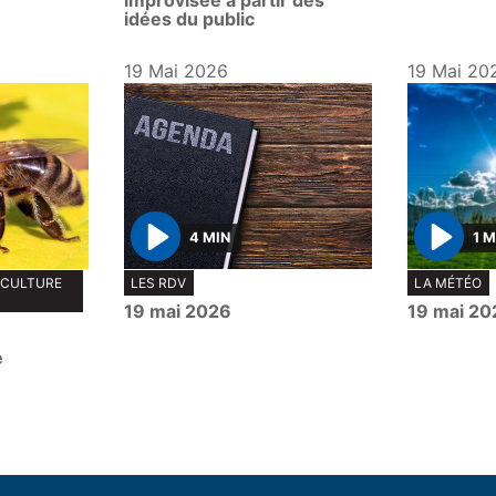
improvisée à partir des
idées du public
19 Mai 2026
19 Mai 20
4 MIN
1 M
P
P
APICULTURE
LES RDV
LA MÉTÉO
l
l
19 mai 2026
19 mai 20
a
a
y
y
e