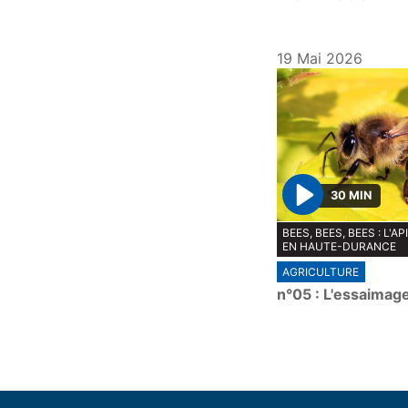
19 Mai 2026
30 MIN
P
BEES, BEES, BEES : L'
l
EN HAUTE-DURANCE
a
AGRICULTURE
y
n°05 : L'essaimag