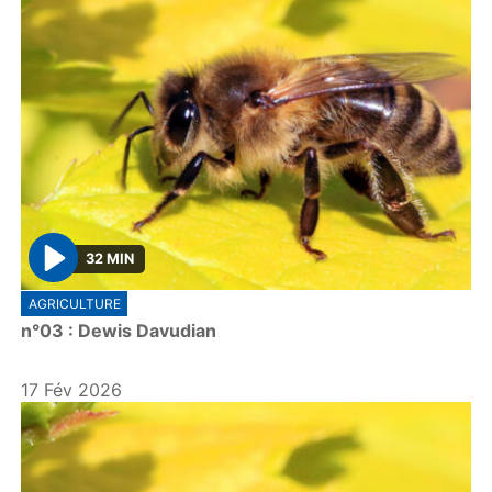
32 MIN
P
AGRICULTURE
l
n°03 : Dewis Davudian
a
y
17 Fév 2026