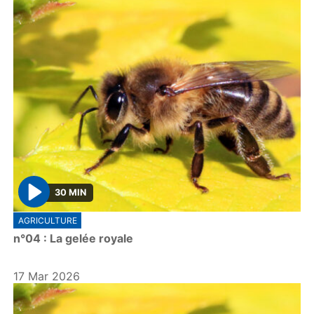
30 MIN
P
AGRICULTURE
l
n°04 : La gelée royale
a
y
17 Mar 2026