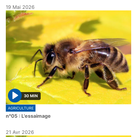
19 Mai 2026
30 MIN
P
AGRICULTURE
l
n°05 : L'essaimage
a
y
21 Avr 2026