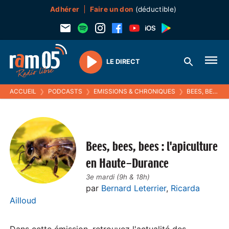
Adhérer
Faire un don
(déductible)
LE DIRECT
Play
ACCUEIL
❯
PODCASTS
❯
EMISSIONS & CHRONIQUES
❯
BEES, BEES, BEES : L'APICULTURE EN HAUTE-DURANCE
Bees, bees, bees : l'apiculture
en Haute-Durance
3e mardi (9h & 18h)
par
Bernard Leterrier
,
Ricarda
Ailloud
Dans cette émission, retrouvez l'actualité des