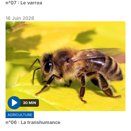
n°07 : Le varroa
a
y
16 Juin 2026
30 MIN
P
AGRICULTURE
l
n°06 : La transhumance
a
y