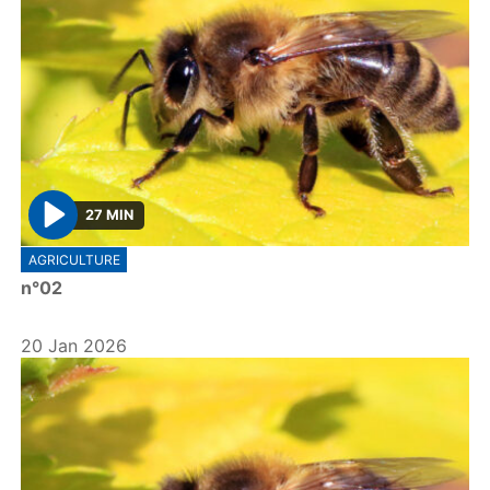
27 MIN
P
AGRICULTURE
l
n°02
a
y
20 Jan 2026