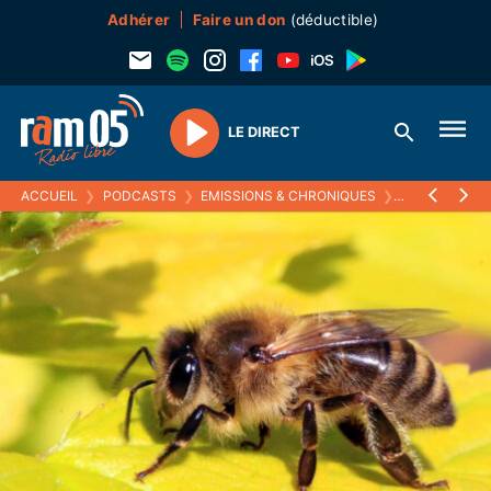
Adhérer
Faire un don
(déductible)
LE DIRECT
Play
ACCUEIL
❯
PODCASTS
❯
EMISSIONS & CHRONIQUES
❯
BEES, BEES, 