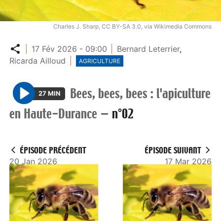
Charles J. Sharp, CC BY-SA 3.0, via Wikimedia Commons
Partager
17 Fév 2026 - 09:00
Bernard Leterrier
,
Ricarda Ailloud
AGRICULTURE
Bees, bees, bees : l'apiculture
27 MIN
P
en Haute-Durance
—
n°02
l
a
y
ÉPISODE PRÉCÉDENT
ÉPISODE SUIVANT
20 Jan 2026
17 Mar 2026