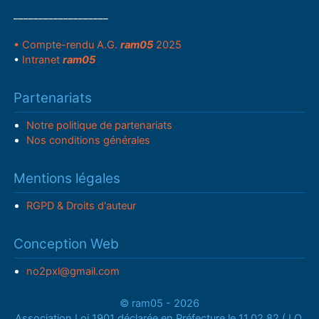
___________________
• Compte-rendu A.G.
ram05
2025
•
Intranet
ram05
Partenariats
Notre politique de partenariats
Nos conditions générales
Mentions légales
RGPD & Droits d'auteur
Conception Web
no2pxl@gmail.com
© ram05 - 2026
Association Loi 1901 déclarée en Préfecture le 11.02.82 (J.O.