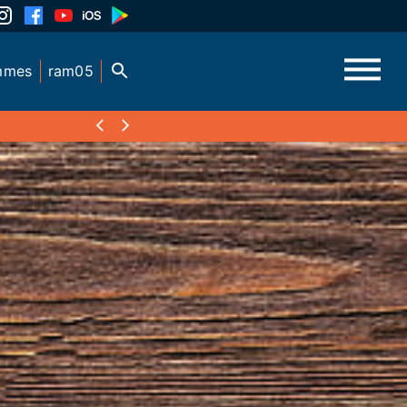
mmes
ram05