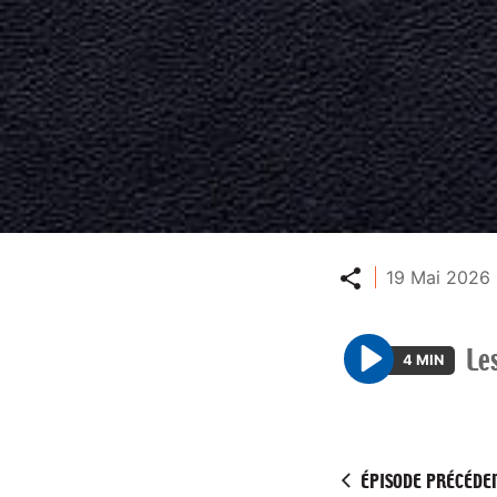
Partager
19 Mai 2026 
Le
4 MIN
P
l
a
y
ÉPISODE PRÉCÉDE