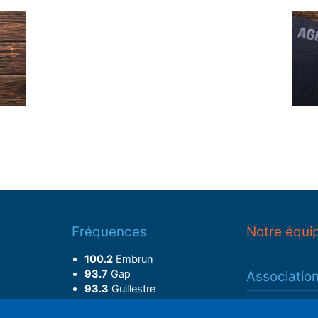
Fréquences
Notre équi
100.2
Embrun
93.7
Gap
Associatio
93.3
Guillestre
Adhérer