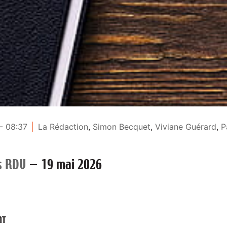
- 08:37
La Rédaction
,
Simon Becquet
,
Viviane Guérard
,
P
s RDV
—
19 mai 2026
NT