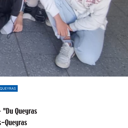
-QUEYRAS
—
"Du Queyras
ois-Queyras