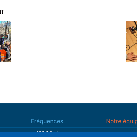
NT
Fréquences
Notre équi
100.2
Embrun