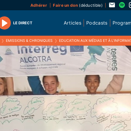
Adhérer
Faire un don
(déductible)
Articles
Podcasts
Progra
LE DIRECT
Play
❯
EMISSIONS & CHRONIQUES
❯
EDUCATION AUX MÉDIAS ET À L'INFORMAT