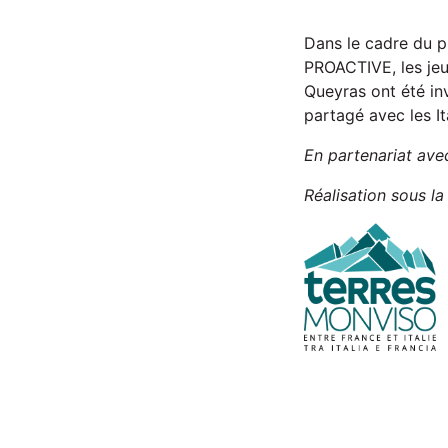
a
y
Dans le cadre du p
PROACTIVE, les je
Queyras ont été inv
partagé avec les It
En partenariat ave
Réalisation sous l