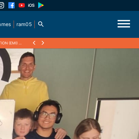
mmes
ram05
ION (EMI)
❯
"DU QUEYRAS À L'ITALIE", UN PODCAST ENREGISTRÉ PAR LE