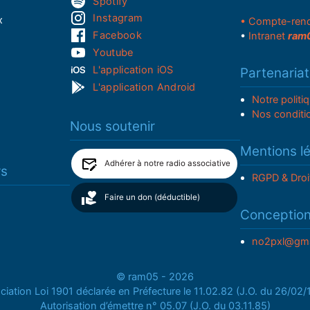
Spotify
Instagram
x
• Compte-ren
Facebook
•
Intranet
ram
Youtube
L'application iOS
Partenariat
L'application Android
Notre politi
Nos conditi
Nous soutenir
Mentions l
Adhérer à notre radio associative
rs
RGPD & Droi
Faire un don (déductible)
Conceptio
no2pxl@gma
© ram05 - 2026
iation Loi 1901 déclarée en Préfecture le 11.02.82 (J.O. du 26/02
Autorisation d’émettre n° 05.07 (J.O. du 03.11.85)