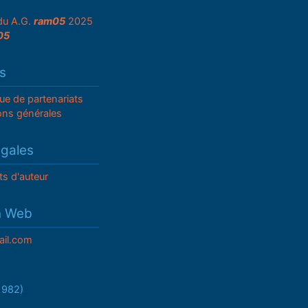
du A.G.
ram05
2025
05
s
que de partenariats
ons générales
égales
ts d'auteur
n Web
il.com
/1982)