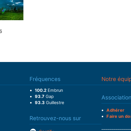
5
Fréquences
Notre équi
100.2
Embrun
93.7
Gap
Associatio
93.3
Guillestre
Adhérer
Faire un do
Retrouvez-nous sur
______________