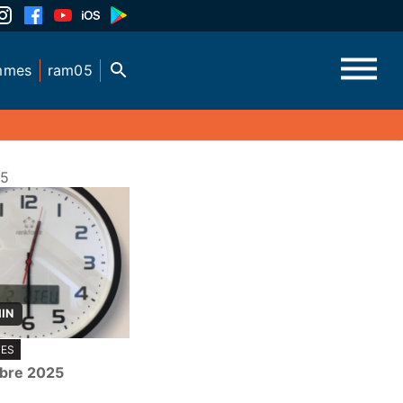
mmes
ram05
25
MIN
TES
bre 2025