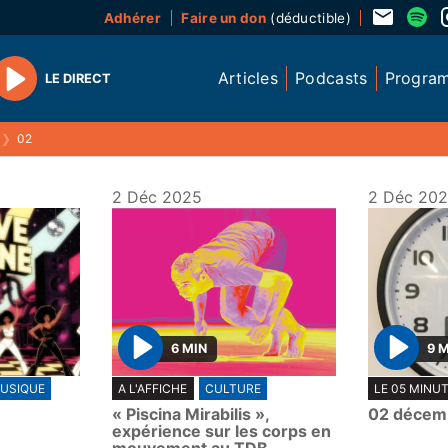
Adhérer
Faire un don
(déductible)
Articles
Podcasts
Progra
LE DIRECT
Play
❯
02
2 Déc 2025
2 Déc 20
6 MIN
9 
P
P
USIQUE
A L'AFFICHE
CULTURE
LE 05 MINU
l
l
« Piscina Mirabilis »,
02 décem
a
a
expérience sur les corps en
y
y