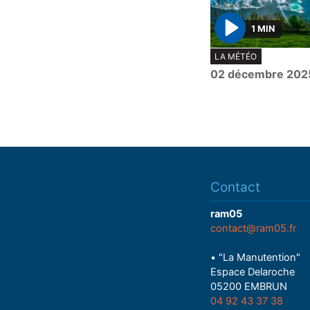
1 MIN
P
LA MÉTÉO
l
02 décembre 202
a
y
Contact
ram05
contact@ram05.fr
• "La Manutention"
Espace Delaroche
05200 EMBRUN
04 92 43 37 38