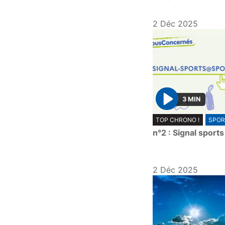
2 Déc 2025
3 MIN
P
TOP CHRONO !
SPOR
l
n°2 : Signal sports
a
y
2 Déc 2025