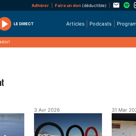
Adhérer
Faire un don
(déductible)
Articles
Podcasts
Progra
LE DIRECT
Play
EMENT
nt
3 Avr 2026
31 Mar 20