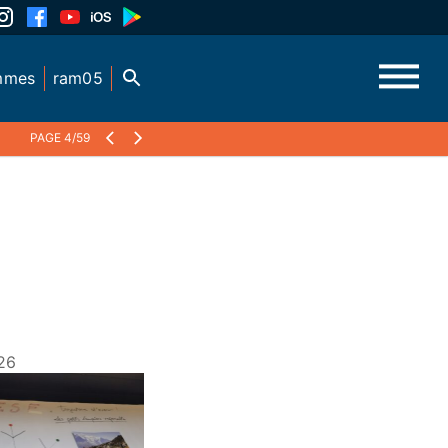
mmes
ram05
PAGE 4/59
26