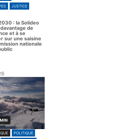
PES
JUSTICE
030 : la Solideo
à davantage de
nce et à se
r sur une saisine
mission nationale
ublic
26
 MIN
IQUE
POLITIQUE