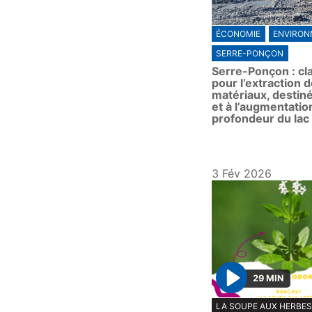
ÉCONOMIE
ENVIRON
SERRE-PONÇON
Serre-Ponçon : cla
pour l’extraction 
matériaux, destin
et à l’augmentatio
profondeur du lac
3 Fév 2026
29 MIN
P
LA SOUPE AUX HERBE
l