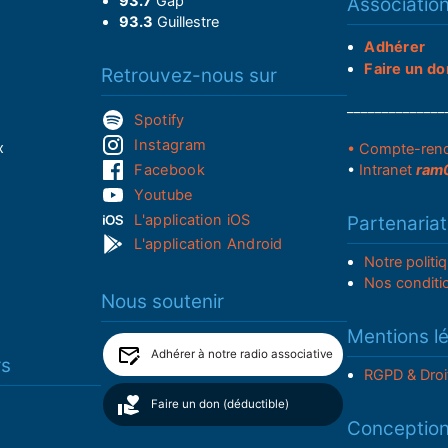
93.7
Gap
Associatio
93.3
Guillestre
Adhérer
Faire un do
Retrouvez-nous sur
______________
Spotify
Instagram
x
• Compte-ren
Facebook
•
Intranet
ram
Youtube
L'application iOS
Partenariat
L'application Android
Notre politi
Nos conditi
Nous soutenir
Mentions l
Adhérer à notre radio associative
rs
RGPD & Droi
Faire un don (déductible)
Conceptio