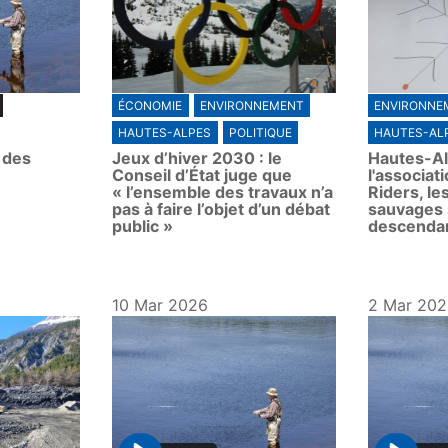
ÉCONOMIE
ENVIRONNEMENT
ENVIRONNE
HAUTES-ALPES
POLITIQUE
HAUTES-AL
 des
Jeux d’hiver 2030 : le
Hautes-Al
Conseil d’État juge que
l'associat
« l’ensemble des travaux n’a
Riders, le
pas à faire l’objet d’un débat
sauvages 
public »
descenda
10 Mar 2026
2 Mar 20