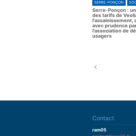
SERRE-PONÇON
SOC
Serre-Ponçon : un
des tarifs de Veol
l'assainissement, a
avec prudence pa
l'association de d
usagers
Contact
ram05