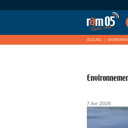
ACCUEIL
❯
ENVIRONN
Environneme
7 Avr 2026