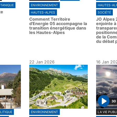
TANIQUE
ENVIRONNEMENT
HAUTES-AL
a
te
y
HAUTES-ALPES
SOCIÉTÉ
Comment Territoire
JO Alpes 2
d'Energie 05 accompagne la
enjointe 
transition énergétique dans
transpare
les Hautes-Alpes
positionne
de la Com
du débat p
22 Jan 2026
16 Jan 20
30
P
LITIQUE
ENVIRONNEMENT
LA VIE PUBL
l