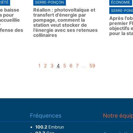
IÉTÉ
SERRE-PONÇON
ÉCONOMIE
a
e baisse
Réallon : photovoltaïque et
y
SERRE-PON
ia pour
transfert d'énergie par
Après l'ob
ccueillie
pompage, comment la
premier Fl
r
station veut stocker de
objectifs
éfense des
l’énergie avec ses retenues
pour la st
collinaires
1
2
3
4
5
6
7
…
59
Fréquences
Notre équi
100.2
Embrun