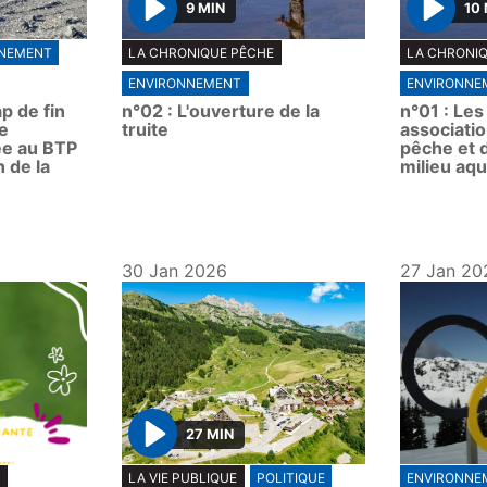
9 MIN
10
P
P
NEMENT
LA CHRONIQUE PÊCHE
LA CHRONI
l
l
ENVIRONNEMENT
ENVIRONNE
a
a
p de fin
n°02 : L'ouverture de la
n°01 : Le
y
y
de
truite
associati
ée au BTP
pêche et 
n de la
milieu aq
30 Jan 2026
27 Jan 20
27 MIN
P
S
LA VIE PUBLIQUE
POLITIQUE
ENVIRONNE
l