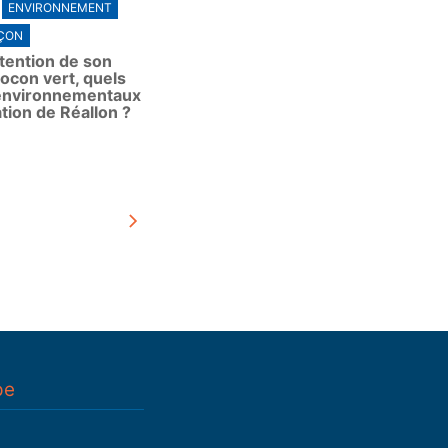
ENVIRONNEMENT
ÇON
tention de son
ocon vert, quels
 environnementaux
ation de Réallon ?
pe