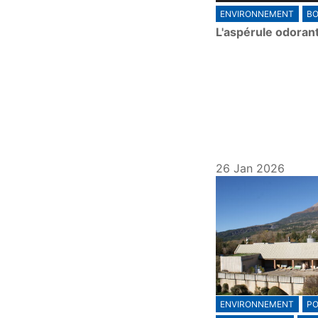
ENVIRONNEMENT
BO
a
L'aspérule odoran
y
26 Jan 2026
ENVIRONNEMENT
PO