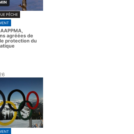
 MIN
QUE PÊCHE
MENT
s AAPPMA,
ons agréées de
de protection du
uatique
26
MENT