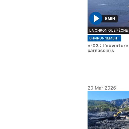
9 MIN
P
LA CHRONIQUE PÊCHE
l
ENVIRONNEMENT
a
n°03 : L'ouverture
y
carnassiers
20 Mar 2026