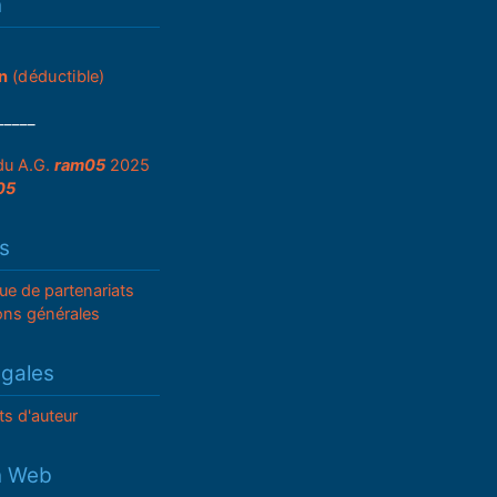
n
n
(déductible)
_____
du A.G.
ram05
2025
05
s
que de partenariats
ons générales
égales
ts d'auteur
n Web