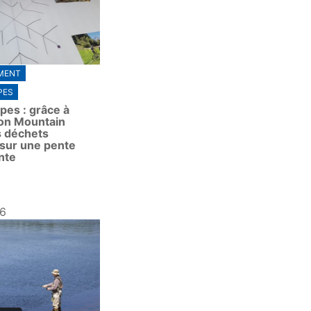
MENT
PES
pes : grâce à
ion Mountain
s déchets
sur une pente
nte
26