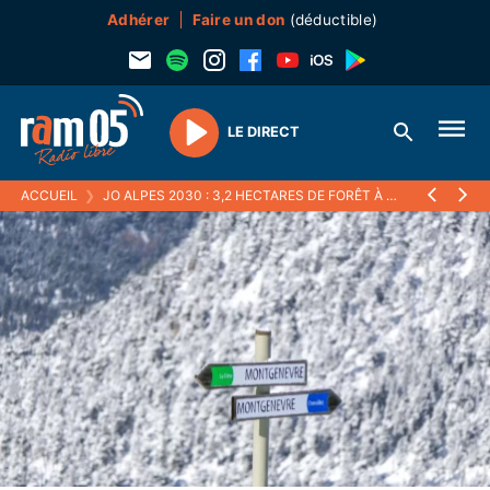
Adhérer
Faire un don
(déductible)
LE DIRECT
Play
ACCUEIL
❯
JO ALPES 2030 : 3,2 HECTARES DE FORÊT À DÉFRICHER À MONTEGNÈVRE, LES ÉCOLOGISTES RÉAGISSENT