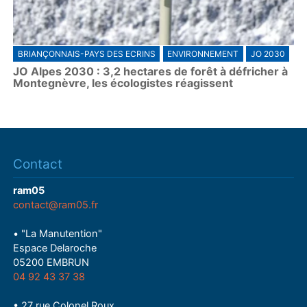
BRIANÇONNAIS-PAYS DES ECRINS
ENVIRONNEMENT
JO 2030
JO Alpes 2030 : 3,2 hectares de forêt à défricher à
Montegnèvre, les écologistes réagissent
Contact
ram05
contact@ram05.fr
• "La Manutention"
Espace Delaroche
05200 EMBRUN
04 92 43 37 38
• 27 rue Colonel Roux