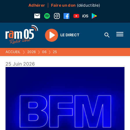
Adhérer
Faire un don
(déductible)
LE DIRECT
Play
ACCUEIL
❯
2026
❯
06
❯
25
25 Juin 2026