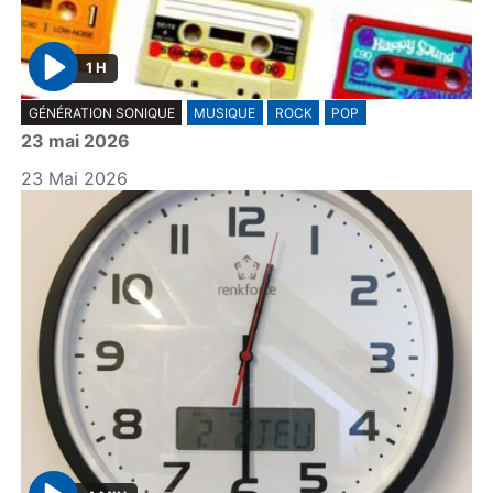
1 H
P
GÉNÉRATION SONIQUE
MUSIQUE
ROCK
POP
l
23 mai 2026
a
y
23 Mai 2026