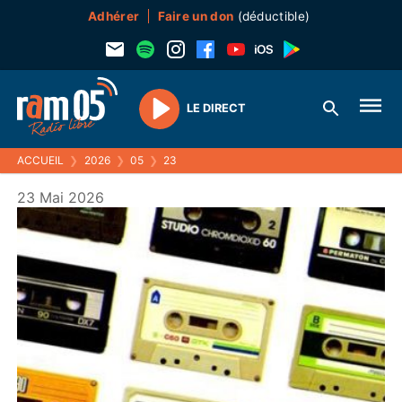
Adhérer
Faire un don
(déductible)
LE DIRECT
Play
ACCUEIL
❯
2026
❯
05
❯
23
23 Mai 2026