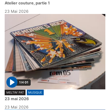
Atelier couture, partie 1
a
y
23 Mai 2026
1 H 01
P
MELTIN' PAT
MUSIQUE
l
23 mai 2026
a
y
23 Mai 2026