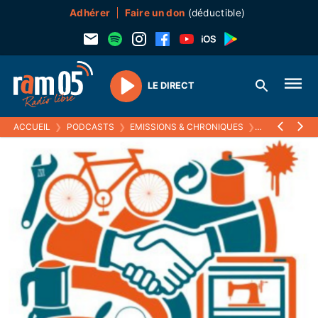
Adhérer
Faire un don
(déductible)
LE DIRECT
Play
ACCUEIL
❯
PODCASTS
❯
EMISSIONS & CHRONIQUES
❯
L'ÉCHO DES A