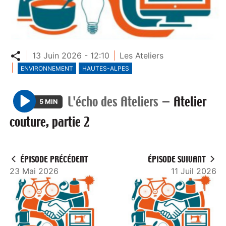
Partager
13 Juin 2026 - 12:10
Les Ateliers
ENVIRONNEMENT
HAUTES-ALPES
L'écho des Ateliers
—
Atelier
5 MIN
P
couture, partie 2
l
a
y
ÉPISODE PRÉCÉDENT
ÉPISODE SUIVANT
23 Mai 2026
11 Juil 2026