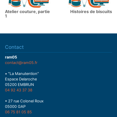
Atelier couture, partie
Histoires de biscuits
1
Contact
ram05
contact@ram05.fr
• "La Manutention"
Espace Delaroche
05200 EMBRUN
04 92 43 37 38
• 27 rue Colonel Roux
05000 GAP
06 75 81 05 85