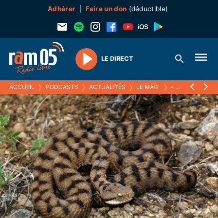
Adhérer
Faire un don
(déductible)
LE DIRECT
Play
ACCUEIL
❯
PODCASTS
❯
ACTUALITÉS
❯
LE MAG'
❯
« LE MAUVAIS RÉFLEXE, C’EST LE COUP DE PELLE » : LES SERPENTS, ESPÈCES MENACÉES ET VICTIMES DE PRÉJUGÉS