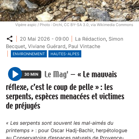
Vipère aspic / Photo : Orchi, CC BY-SA 3.0, via Wikimedia Commons
Partager
20 Mai 2026 - 09:00
La Rédaction
,
Simon
Becquet
,
Viviane Guérard
,
Paul Vintache
ENVIRONNEMENT
HAUTES-ALPES
Le Mag'
—
« Le mauvais
30 MIN
P
réflexe, c’est le coup de pelle » : les
l
serpents, espèces menacées et victimes
a
de préjugés
y
« Les serpents sont souvent les mal-aimés du
printemps »
: pour Oscar Hadj-Bachir, herpétologue
au Conservatoire d’espaces naturels de Provence-