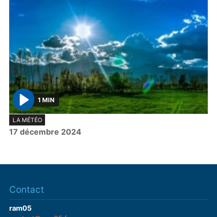
1 MIN
P
LA MÉTÉO
l
17 décembre 2024
a
y
Contact
ram05