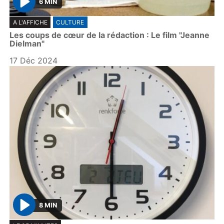
6 MIN
P
A L'AFFICHE
CULTURE
l
Les coups de cœur de la rédaction : Le film "Jeanne
a
Dielman"
y
17 Déc 2024
8 MIN
P