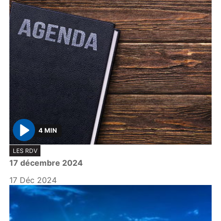
4 MIN
P
LES RDV
l
17 décembre 2024
a
y
17 Déc 2024