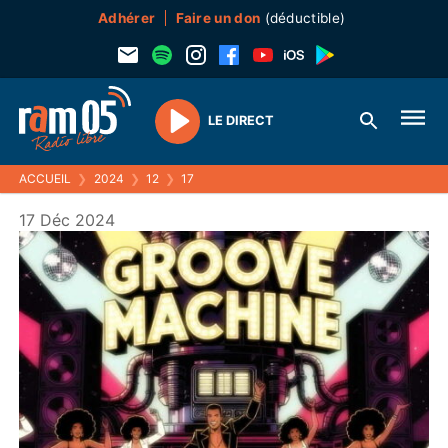
Adhérer
Faire un don
(déductible)
LE DIRECT
Play
ACCUEIL
❯
2024
❯
12
❯
17
17 Déc 2024