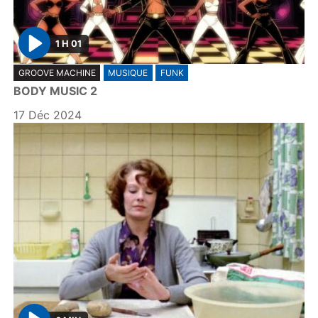
1 H 01
P
GROOVE MACHINE
MUSIQUE
FUNK
l
BODY MUSIC 2
a
y
17 Déc 2024