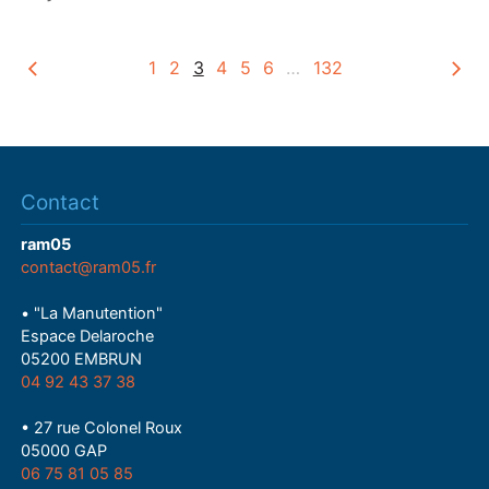
y
1
2
3
4
5
6
…
132
Contact
ram05
contact@ram05.fr
• "La Manutention"
Espace Delaroche
05200 EMBRUN
04 92 43 37 38
• 27 rue Colonel Roux
05000 GAP
06 75 81 05 85