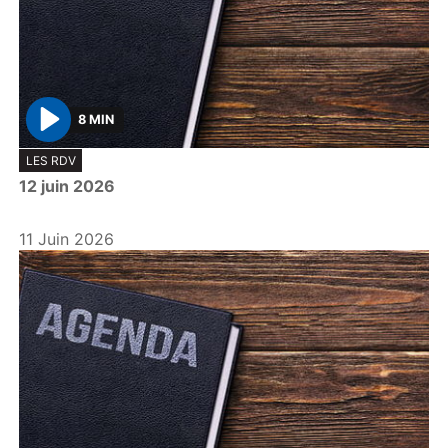
8 MIN
P
LES RDV
l
12 juin 2026
a
y
11 Juin 2026