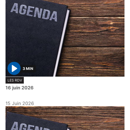
3 MIN
P
LES RDV
l
16 juin 2026
a
y
15 Juin 2026