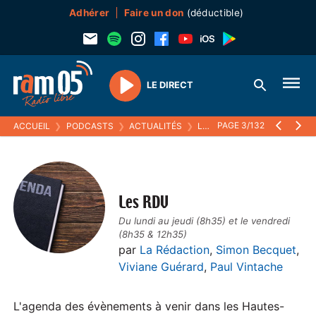
Adhérer
Faire un don
(déductible)
LE DIRECT
Play
PAGE 3/132
ACCUEIL
❯
PODCASTS
❯
ACTUALITÉS
❯
LES RDV
Les RDV
Du lundi au jeudi (8h35) et le vendredi
(8h35 & 12h35)
par
La Rédaction
,
Simon Becquet
,
Viviane Guérard
,
Paul Vintache
L'agenda des évènements à venir dans les Hautes-