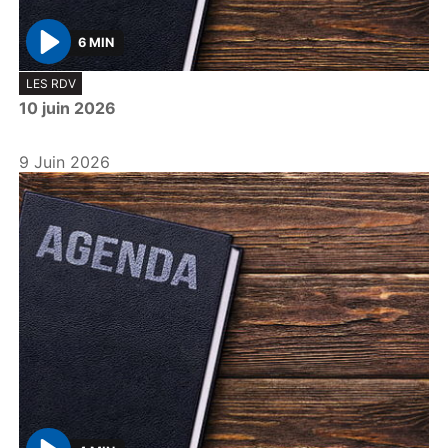
6 MIN
P
LES RDV
l
10 juin 2026
a
y
9 Juin 2026