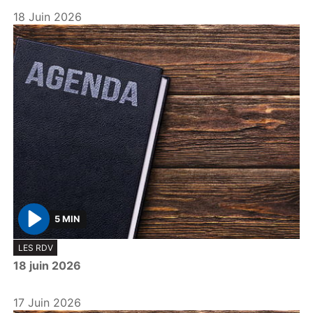
18 Juin 2026
5 MIN
P
LES RDV
l
18 juin 2026
a
y
17 Juin 2026