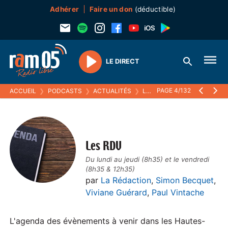
Adhérer
Faire un don
(déductible)
LE DIRECT
Play
PAGE 4/132
ACCUEIL
❯
PODCASTS
❯
ACTUALITÉS
❯
LES RDV
Les RDV
Du lundi au jeudi (8h35) et le vendredi
(8h35 & 12h35)
par
La Rédaction
,
Simon Becquet
,
Viviane Guérard
,
Paul Vintache
L'agenda des évènements à venir dans les Hautes-