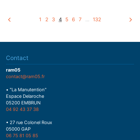
y
1
2
3
4
5
6
7
…
132
Contact
ram05
contact@ram05.fr
• "La Manutention"
Espace Delaroche
05200 EMBRUN
04 92 43 37 38
• 27 rue Colonel Roux
05000 GAP
06 75 81 05 85