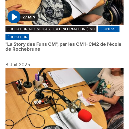
27 MIN
P
EDUCATION AUX MÉDIAS ET À L'INFORMATION (EMI)
JEUNESSE
l
ÉDUCATION
a
"La Story des Funs CM", par les CM1-CM2 de l'école
y
de Rochebrune
8 Juil 2025