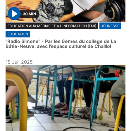
30 MIN
P
EDUCATION AUX MÉDIAS ET À L'INFORMATION (EMI)
JEUNESSE
l
ÉDUCATION
a
"Radio Simone" - Par les 6èmes du collège de La
y
Bâtie-Neuve, avec l'espace culturel de Chaillol
15 Juil 2025