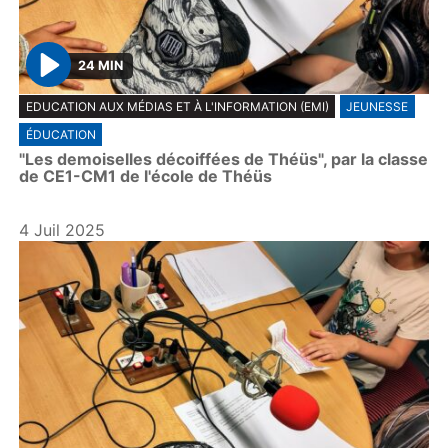
24 MIN
P
EDUCATION AUX MÉDIAS ET À L'INFORMATION (EMI)
JEUNESSE
l
ÉDUCATION
a
"Les demoiselles décoiffées de Théüs", par la classe
y
de CE1-CM1 de l'école de Théüs
4 Juil 2025