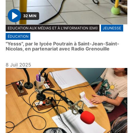
32 MIN
P
EDUCATION AUX MÉDIAS ET À L'INFORMATION (EMI)
JEUNESSE
l
ÉDUCATION
a
"Yesss", par le lycée Poutrain à Saint-Jean-Saint-
y
Nicolas, en partenariat avec Radio Grenouille
8 Juil 2025