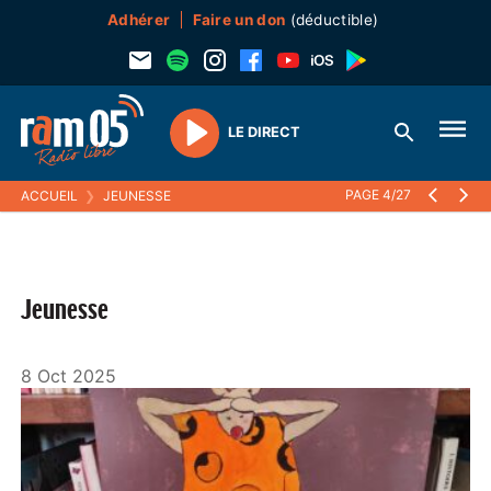
Adhérer
Faire un don
(déductible)
LE DIRECT
Play
PAGE 4/27
ACCUEIL
❯
JEUNESSE
Jeunesse
8 Oct 2025