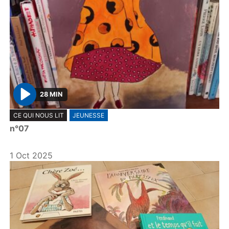
28 MIN
P
CE QUI NOUS LIT
JEUNESSE
l
n°07
a
y
1 Oct 2025