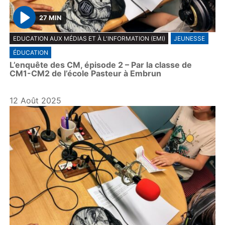
27 MIN
P
EDUCATION AUX MÉDIAS ET À L'INFORMATION (EMI)
JEUNESSE
l
ÉDUCATION
a
L’enquête des CM, épisode 2 – Par la classe de
y
CM1-CM2 de l’école Pasteur à Embrun
12 Août 2025