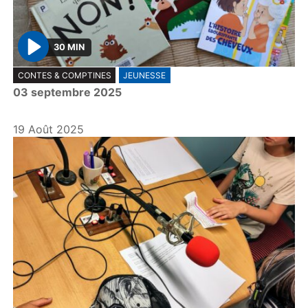
30 MIN
P
CONTES & COMPTINES
JEUNESSE
l
03 septembre 2025
a
y
19 Août 2025