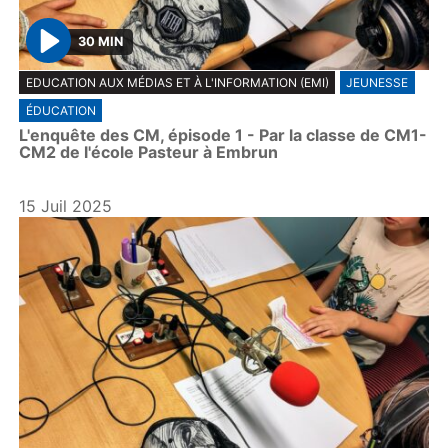
30 MIN
P
EDUCATION AUX MÉDIAS ET À L'INFORMATION (EMI)
JEUNESSE
l
ÉDUCATION
a
L'enquête des CM, épisode 1 - Par la classe de CM1-
y
CM2 de l'école Pasteur à Embrun
15 Juil 2025