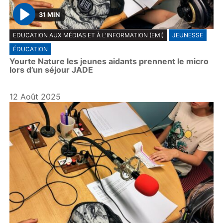
31 MIN
P
EDUCATION AUX MÉDIAS ET À L'INFORMATION (EMI)
JEUNESSE
l
ÉDUCATION
a
Yourte Nature les jeunes aidants prennent le micro
y
lors d’un séjour JADE
12 Août 2025