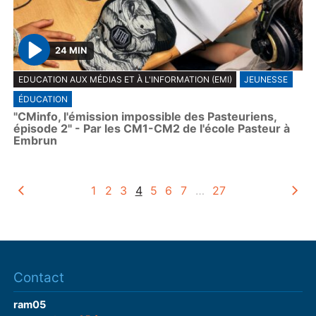
24 MIN
P
EDUCATION AUX MÉDIAS ET À L'INFORMATION (EMI)
JEUNESSE
l
ÉDUCATION
a
"CMinfo, l'émission impossible des Pasteuriens,
y
épisode 2" - Par les CM1-CM2 de l'école Pasteur à
Embrun
1
2
3
4
5
6
7
…
27
Contact
ram05