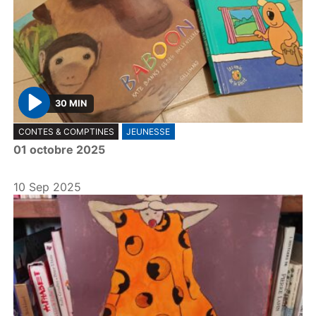
30 MIN
P
CONTES & COMPTINES
JEUNESSE
l
01 octobre 2025
a
y
10 Sep 2025