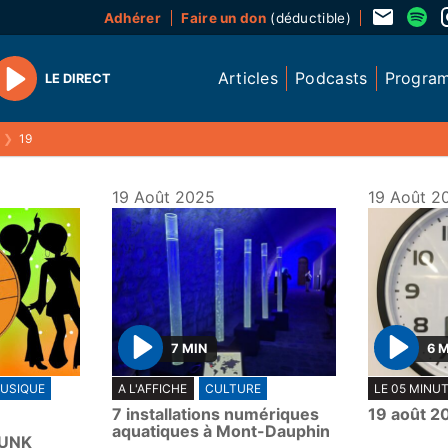
Adhérer
Faire un don
(déductible)
Articles
Podcasts
Progra
LE DIRECT
Play
❯
19
19 Août 2025
19 Août 2
7 MIN
6 
P
P
USIQUE
A L'AFFICHE
CULTURE
LE 05 MINU
l
l
7 installations numériques
19 août 2
a
a
aquatiques à Mont-Dauphin
FUNK
y
y