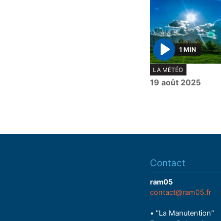
1 MIN
P
LA MÉTÉO
l
19 août 2025
a
y
Contact
ram05
contact@ram05.fr
• "La Manutention"