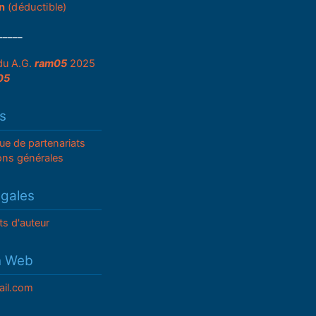
n
(déductible)
_____
du A.G.
ram05
2025
05
s
que de partenariats
ons générales
égales
ts d'auteur
n Web
il.com