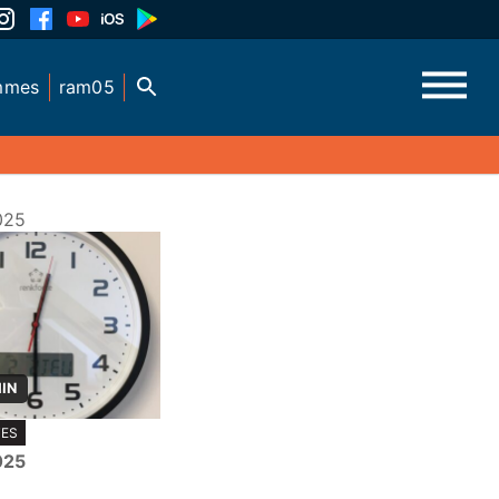
mmes
ram05
025
MIN
TES
025