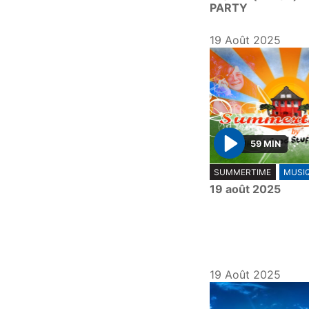
PARTY
19 Août 2025
59 MIN
P
SUMMERTIME
MUSI
l
19 août 2025
a
y
19 Août 2025