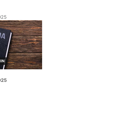
025
MIN
025