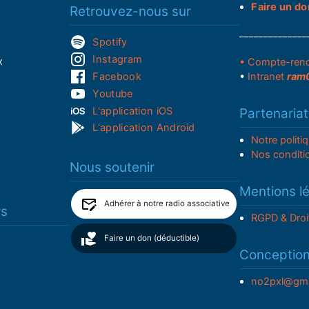
Faire un do
Retrouvez-nous sur
______________
Spotify
Instagram
x
• Compte-ren
Facebook
•
Intranet
ram
Youtube
L'application iOS
Partenariat
L'application Android
Notre politi
Nos conditi
Nous soutenir
Mentions l
Adhérer à notre radio associative
rs
RGPD & Droi
Faire un don (déductible)
Conceptio
no2pxl@gma