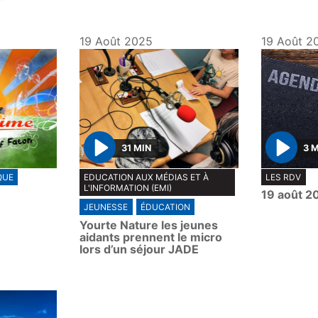
19 Août 2025
19 Août 2
31 MIN
3 
P
P
QUE
EDUCATION AUX MÉDIAS ET À
LES RDV
l
l
L'INFORMATION (EMI)
19 août 2
a
a
JEUNESSE
ÉDUCATION
y
y
Yourte Nature les jeunes
aidants prennent le micro
lors d’un séjour JADE