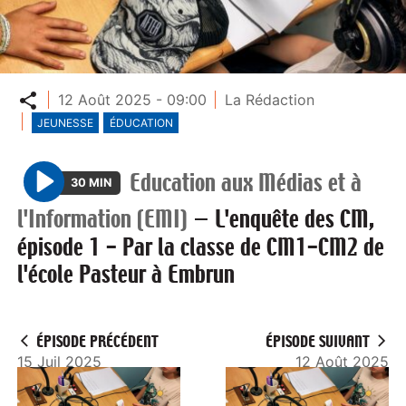
Partager
12 Août 2025 - 09:00
La Rédaction
JEUNESSE
ÉDUCATION
Education aux Médias et à
30 MIN
P
l'Information (EMI)
—
L'enquête des CM,
l
épisode 1 - Par la classe de CM1-CM2 de
a
l'école Pasteur à Embrun
y
ÉPISODE PRÉCÉDENT
ÉPISODE SUIVANT
15 Juil 2025
12 Août 2025