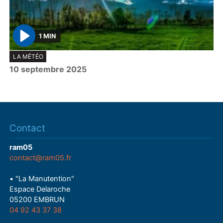
1 MIN
P
LA MÉTÉO
l
10 septembre 2025
a
y
Contact
ram05
contact@ram05.fr
• "La Manutention"
Espace Delaroche
05200 EMBRUN
04 92 43 37 38