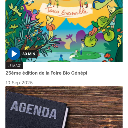
30 MIN
P
LE MAG'
l
25ème édition de la Foire Bio Génépi
a
y
10 Sep 2025