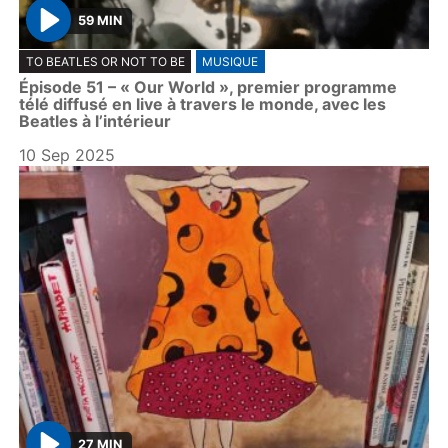
59 MIN
P
TO BEATLES OR NOT TO BE
MUSIQUE
l
Épisode 51 – « Our World », premier programme
a
télé diffusé en live à travers le monde, avec les
y
Beatles à l’intérieur
10 Sep 2025
27 MIN