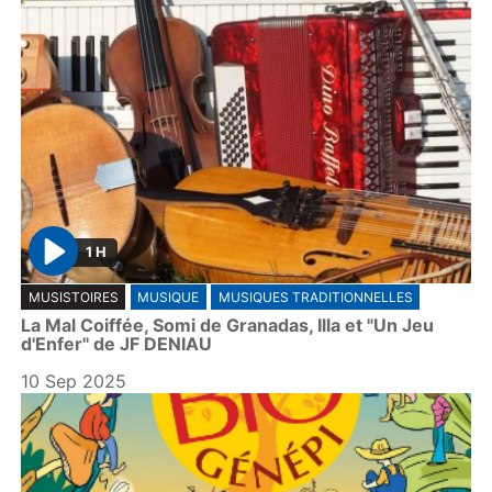
1 H
P
MUSISTOIRES
MUSIQUE
MUSIQUES TRADITIONNELLES
l
La Mal Coiffée, Somi de Granadas, Illa et "Un Jeu
a
d'Enfer" de JF DENIAU
y
10 Sep 2025