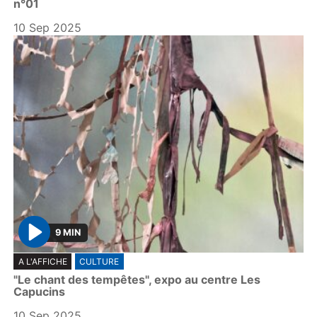
n°01
a
y
10 Sep 2025
9 MIN
P
A L'AFFICHE
CULTURE
l
"Le chant des tempêtes", expo au centre Les
a
Capucins
y
10 Sep 2025