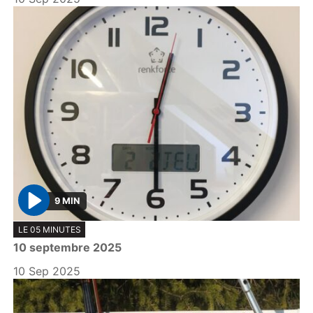
9 MIN
P
LE 05 MINUTES
l
10 septembre 2025
a
y
10 Sep 2025