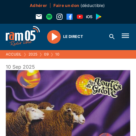
Adhérer
Faire un don
(déductible)
LE DIRECT
Play
ACCUEIL
❯
2025
❯
09
❯
10
10 Sep 2025