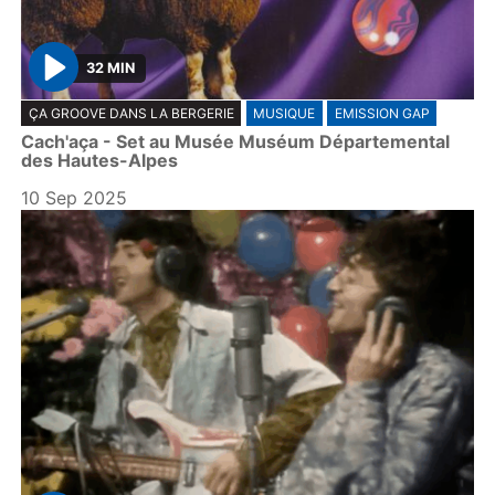
32 MIN
P
ÇA GROOVE DANS LA BERGERIE
MUSIQUE
EMISSION GAP
l
Cach'aça - Set au Musée Muséum Départemental
a
des Hautes-Alpes
y
10 Sep 2025