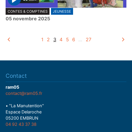
P
CONTES & COMPTINES
JEUNESSE
l
05 novembre 2025
a
y
1
2
3
4
5
6
…
27
Contact
ram05
contact@ram05.fr
• "La Manutention"
Espace Delaroche
05200 EMBRUN
04 92 43 37 38