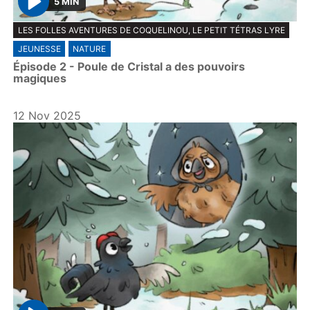
5 MIN
P
LES FOLLES AVENTURES DE COQUELINOU, LE PETIT TÉTRAS LYRE
l
JEUNESSE
NATURE
a
Épisode 2 - Poule de Cristal a des pouvoirs
y
magiques
12 Nov 2025