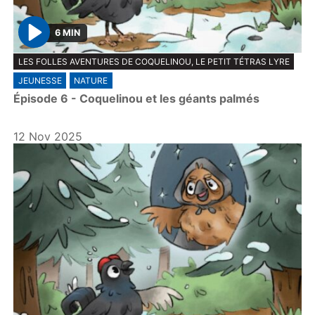
6 MIN
P
LES FOLLES AVENTURES DE COQUELINOU, LE PETIT TÉTRAS LYRE
l
JEUNESSE
NATURE
a
Épisode 6 - Coquelinou et les géants palmés
y
12 Nov 2025