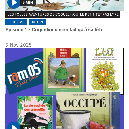
5 MIN
P
LES FOLLES AVENTURES DE COQUELINOU, LE PETIT TÉTRAS LYRE
l
JEUNESSE
NATURE
a
Épisode 1 - Coquelinou n'en fait qu'à sa tête
y
5 Nov 2025
30 MIN