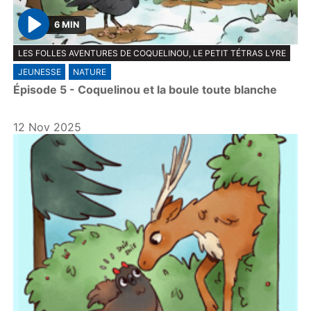
6 MIN
P
LES FOLLES AVENTURES DE COQUELINOU, LE PETIT TÉTRAS LYRE
l
JEUNESSE
NATURE
a
Épisode 5 - Coquelinou et la boule toute blanche
y
12 Nov 2025