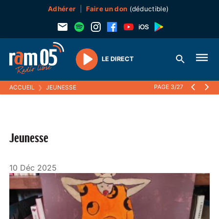
Adhérer
Faire un don
(déductible)
LE DIRECT
Play
PAGE 3/27
ACCUEIL
❯
JEUNESSE
Jeunesse
10 Déc 2025