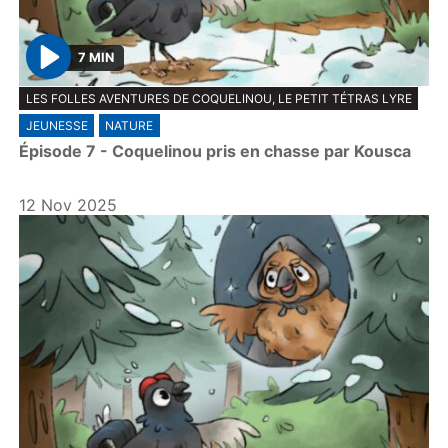
7 MIN
P
LES FOLLES AVENTURES DE COQUELINOU, LE PETIT TÉTRAS LYRE
l
JEUNESSE
NATURE
a
Épisode 7 - Coquelinou pris en chasse par Kousca
y
12 Nov 2025