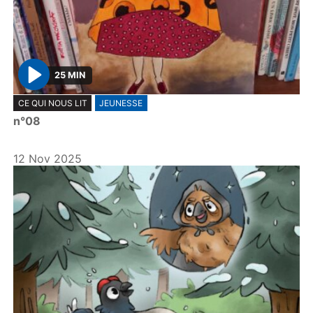
25 MIN
P
CE QUI NOUS LIT
JEUNESSE
l
n°08
a
y
12 Nov 2025