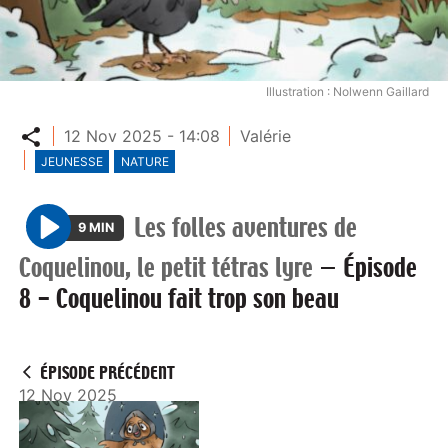
Illustration : Nolwenn Gaillard
Partager
12 Nov 2025 - 14:08
Valérie
JEUNESSE
NATURE
Les folles aventures de
9 MIN
P
Coquelinou, le petit tétras lyre
—
Épisode
l
8 - Coquelinou fait trop son beau
a
y
ÉPISODE PRÉCÉDENT
12 Nov 2025