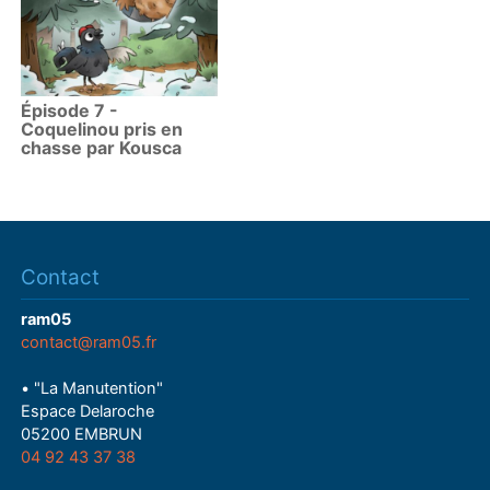
Épisode 7 -
Coquelinou pris en
chasse par Kousca
Contact
ram05
contact@ram05.fr
• "La Manutention"
Espace Delaroche
05200 EMBRUN
04 92 43 37 38