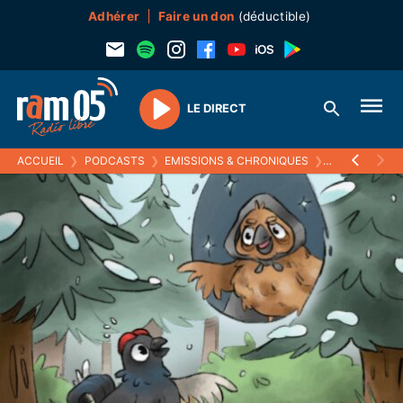
Adhérer
Faire un don
(déductible)
LE DIRECT
Play
ACCUEIL
❯
PODCASTS
❯
EMISSIONS & CHRONIQUES
❯
LES FOLLES 