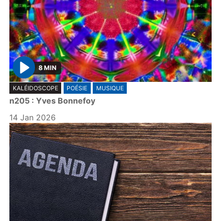
8 MIN
P
KALÉIDOSCOPE
POÉSIE
MUSIQUE
l
n205 : Yves Bonnefoy
a
y
14 Jan 2026