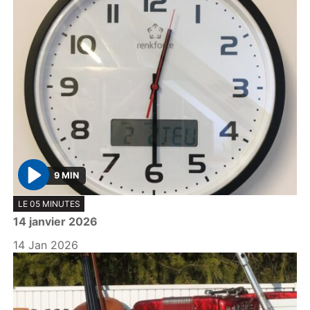
9 MIN
P
LE 05 MINUTES
l
14 janvier 2026
a
y
14 Jan 2026