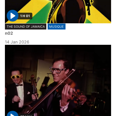
1 H 01
P
THE SOUND OF JAMAICA
MUSIQUE
l
n02
a
y
14 Jan 2026