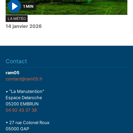
1 MIN
P
LA MÉTÉO
l
14 janvier 2026
a
y
Contact
ram05
contact@ram05.fr
• "La Manutention"
Espace Delaroche
05200 EMBRUN
04 92 43 37 38
• 27 rue Colonel Roux
05000 GAP