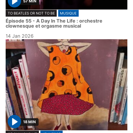
57 MIN
P
TO BEATLES OR NOT TO BE
MUSIQUE
l
Épisode 55 - A Day In The Life : orchestre
a
clownesque et orgasme musical
y
14 Jan 2026
18 MIN
P