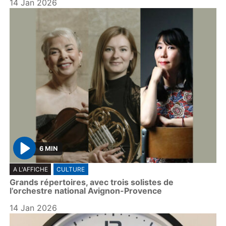
14 Jan 2026
6 MIN
P
A L'AFFICHE
CULTURE
l
Grands répertoires, avec trois solistes de
a
l’orchestre national Avignon-Provence
y
14 Jan 2026