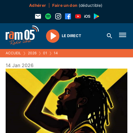
Adhérer
Faire un don
(déductible)
LE DIRECT
Play
ACCUEIL
❯
2026
❯
01
❯
14
14 Jan 2026