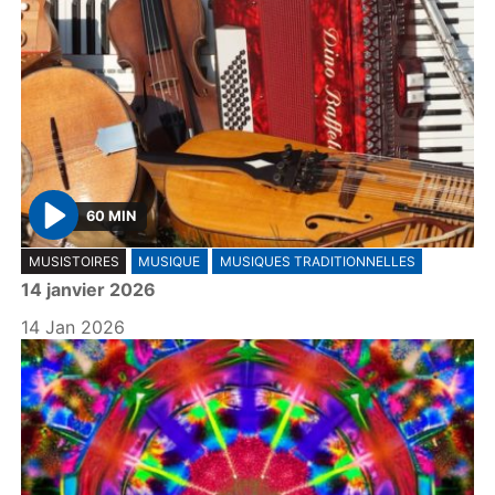
60 MIN
P
MUSISTOIRES
MUSIQUE
MUSIQUES TRADITIONNELLES
l
14 janvier 2026
a
y
14 Jan 2026