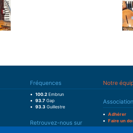
Fréquences
Notre équi
100.2
Embrun
93.7
Gap
Associatio
93.3
Guillestre
Adhérer
Faire un do
Retrouvez-nous sur
______________