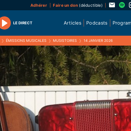
Adhérer
Faire un don
(déductible)
Articles
Podcasts
Progra
LE DIRECT
Play
❯
ÉMISSIONS MUSICALES
❯
MUSISTOIRES
❯
14 JANVIER 2026