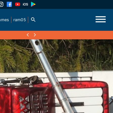
mmes
ram05