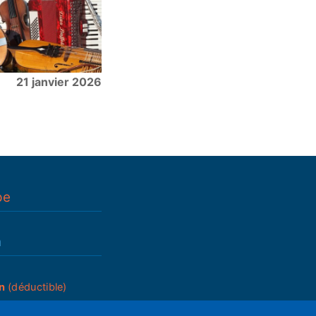
21 janvier 2026
pe
n
n
(déductible)
_____