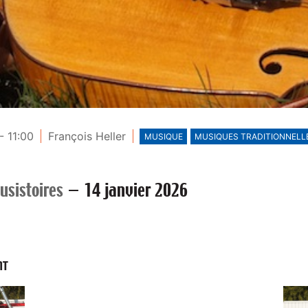
- 11:00
François Heller
MUSIQUE
MUSIQUES TRADITIONNELL
usistoires
—
14 janvier 2026
NT