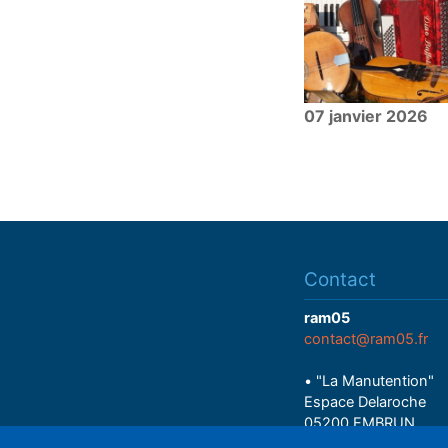
07 janvier 2026
Contact
ram05
contact@ram05.fr
• "La Manutention"
Espace Delaroche
05200 EMBRUN
04 92 43 37 38